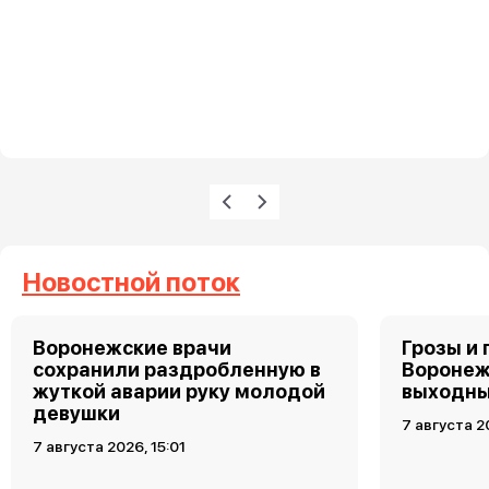
Нумерация страниц
Предыдущая страница
Следующая страница
Новостной поток
Воронежские врачи
Грозы и 
сохранили раздробленную в
Воронеж
жуткой аварии руку молодой
выходн
девушки
7 августа 2
7 августа 2026, 15:01