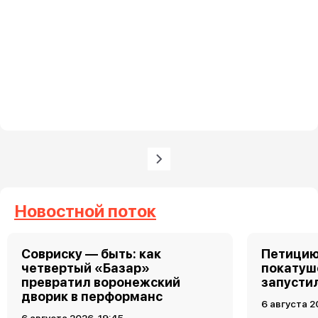
Нумерация страниц
Следующая страница
Новостной поток
Совриску — быть: как
Петицию
четвертый «Базар»
покатуш
превратил воронежский
запусти
дворик в перформанс
6 августа 2