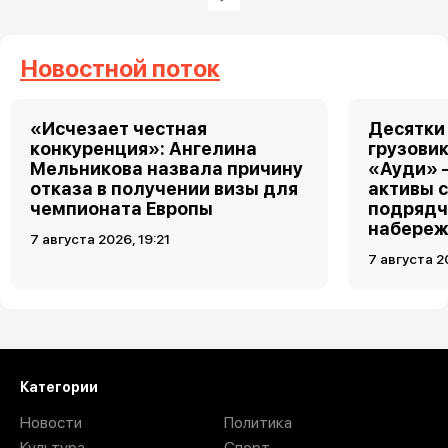
Следующая страница
Новостной поток
«Исчезает честная
Десятки
конкуренция»: Ангелина
грузовик
Мельникова назвала причину
«Ауди» 
отказа в получении визы для
активы 
чемпионата Европы
подрядч
набереж
7 августа 2026, 19:21
7 августа 2
Категории
Новости
Политика
Культура
Спорт