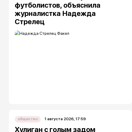
футболистов, объяснила
журналистка Надежда
Стрелец
1 августа 2026, 17:59
общество
Хулиган с голым задом