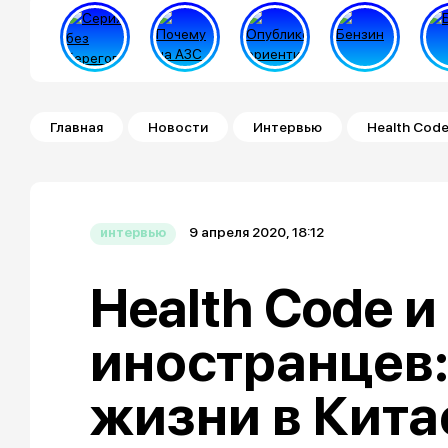
Строка навигации
Главная
Новости
Интервью
Health Cod
9 апреля 2020, 18:12
интервью
Health Code и
иностранцев:
жизни в Кита