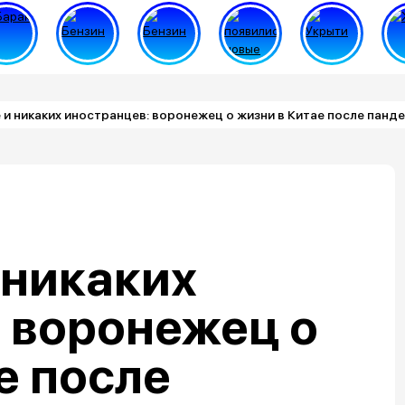
e и никаких иностранцев: воронежец о жизни в Китае после панд
 никаких
 воронежец о
е после