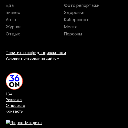
Жительница Лисок Воронежской области обратилась к
горожанам с просьбой помочь установить личность
мужчины, которого она считает причастным к
нападению на нее в собственной квартире.
Соответствующий пост женщина опубликовала в
социальных сетях.
По ее словам, инцидент произошел в ночь с 3 на 4
августа. Неизвестный мужчина проник в квартиру, когда
женщина спала. Она утверждает, что нападавший
пытался ее убить, однако ей удалось выжить.
«Он пришел убивать», – заявила автор публикации,
отметив, что не знакома с мужчиной, по ее мнению,
целью нападения было не ограбление.
Женщина сообщила, что уже написала заявление в
полицию. По словам потерпевшей, в день происшествия