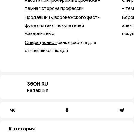
Работа
контролером в Воронеже -
Опер
темная сторона профессии
– тем
Продавщицы
воронежского фаст-
Воро
фуда считают покупателей
элек
«зверинцем»
покуп
Операционист
банка: работа для
отчаявшихся людей
36ON.RU
Редакция
Категория