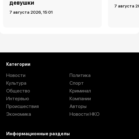
девушки
7 августа 2
7 августа 2026, 15:01
7 августа 2026, 13:15
происшествия
«Он пришел убивать»:
жительница Воронежской
области рассказала о
нападении в собственной
квартире