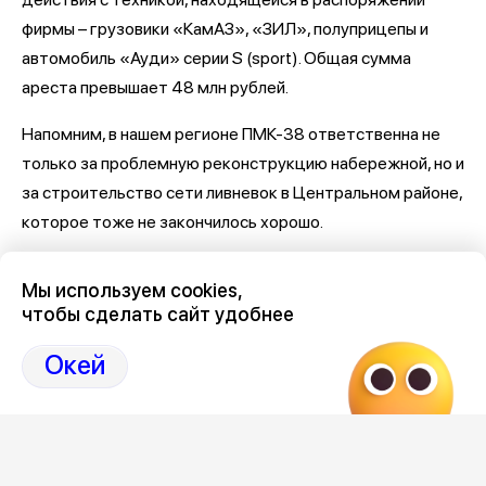
фирмы – грузовики «КамАЗ», «ЗИЛ», полуприцепы и
автомобиль «Ауди» серии S (sport). Общая сумма
ареста превышает 48 млн рублей.
Напомним, в нашем регионе ПМК-38 ответственна не
только за проблемную реконструкцию набережной, но и
за строительство сети ливневок в Центральном районе,
которое тоже не закончилось хорошо.
Последние новости о Петровской набережной и
Мы используем cookies,
связанными с ней коррупцией и мошенничеством
здесь,
чтобы сделать сайт удобнее
на Дзен-канале нашего города 36
Окей
Отзывы, эмоции, мнения,
комментарии и
обсуждения на страницах Дзен 36on
# Петровская набережная
# Петровская набережная Воронеж