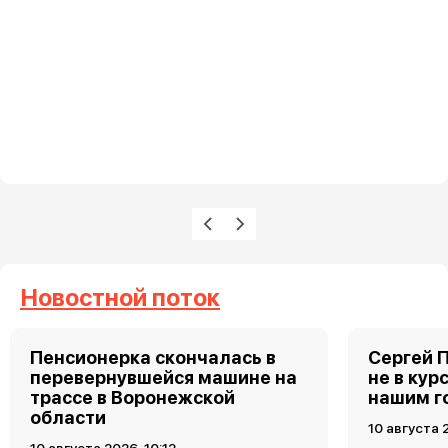
Нумерация страниц
Предыдущая страница
Следующая страница
Новостной поток
Пенсионерка скончалась в
Сергей 
перевернувшейся машине на
не в кур
трассе в Воронежской
нашим г
области
10 августа 