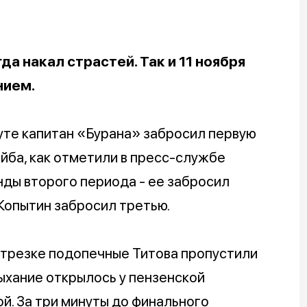
да накал страстей. Так и 11 ноября
нием.
уте капитан «Бурана
»
забросил первую
айба, как отметили в пресс-службе
нды второго периода - ее забросил
 Копытин забросил третью.
отрезке подопечные Титова пропустили
ыхание открылось у пензенской
й. За три минуты до финального