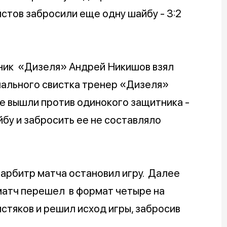
стов забросили еще одну шайбу - 3:2
вник «Дизеля» Андрей Никишов взял
инального свистка тренер «Дизеля»
е вышли против одинокого защитника -
йбу и забросить ее не составляло
арбитр матча остановил игру. Далее
атч перешел в формат четыре на
стяков и решил исход игры, забросив