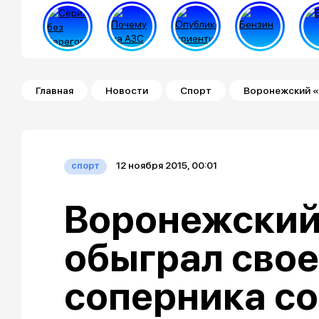
Строка навигации
Главная
Новости
Спорт
Воронежский «
12 ноября 2015, 00:01
спорт
Воронежский
обыграл свое
соперника со