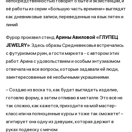
непосредственностью говорит о быте и экзистенции, и
её работы из серии «Большую часть времени» выглядят
как дневниковые записи, переведенные на язык пятен и
линий.
Фурор произвел стенд
Арины Авиловой «ГЛУПЕЦ
JEWELRY»
. Здесь образы Средневековья встречались
с футуризмом руин, а гости маркета - с автором этих
работ. Арина с удовольствием и особым энтузиазмом
отвечала на все вопросы, которые задавали ей люди,
заинтересованные её необычными украшениями.
– Создаю из воска то, как будет выглядеть изделие,
готовлю форму, а затем отливаю в металле. Это всё не
так сложно, как кажется, приходите на мой мастер-
класс или на полноценные курсы и тоже так сможете! –
агитирует она одну из девушек, которая держит в
руках подвеску с мечом.