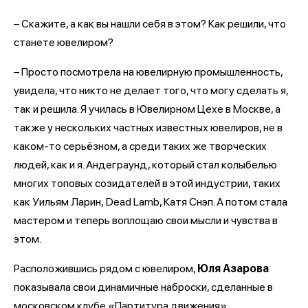
– Скажите, а как вы нашли себя в этом? Как решили, что
станете ювелиром?
– Просто посмотрела на ювелирную промышленность,
увидела, что никто не делает того, что могу сделать я,
так и решила. Я училась в Ювелирном Цехе в Москве, а
также у нескольких частных известных ювелиров, не в
каком-то серьёзном, а среди таких же творческих
людей, как и я. Андеграунд, который стал колыбелью
многих топовых созидателей в этой индустрии, таких
как Уильям Ларин, Dead Lamb, Катя Снэп. А потом стала
мастером и теперь воплощаю свои мысли и чувства в
этом.
Расположившись рядом с ювелиром,
Юля Азарова
показывала свои динамичные наброски, сделанные в
московском клубе «Партитура движения».