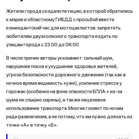
Жители города создали петицию, в которой обратились
к мэрии и областному ГИБДД с просьбой ввести
комендантский час для мотоциклистов: запретить
любителям двухколесного транспорта ездить по
улицам города с 23:00 до 06:00.
В числе причин авторы указывают: сильный шум,
нарушения покоя и ухудшение здоровья жителей,
угроза безопасности дорожного движения (так как в
ночное время видимость хуже), усиление стресса у
горожан (особенно на фоне опасности БПЛА + из-за
шума не слышно сирены), а также нецелевое
использование транспорта. Многие гоняют по ночам
ради развлечения, а не потому, что им нужно доехать из
точки «А» в точку «Б».