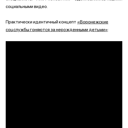
социальными видео.
Практически идентичный концепт
«Воронежские
соцслужбы гоняются за нерожденными детьми»
: