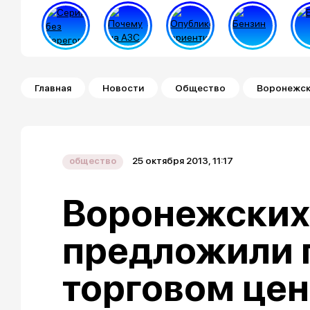
Строка навигации
Главная
Новости
Общество
Воронежск
25 октября 2013, 11:17
общество
Воронежских
предложили 
торговом це