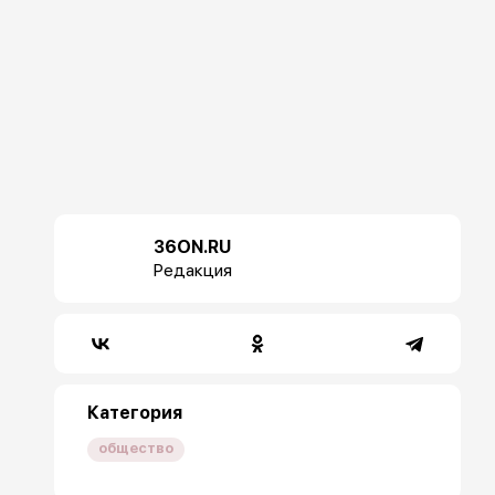
36ON.RU
Редакция
Категория
общество