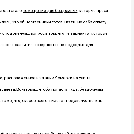
стола стало
помещение для бездомных
, которые просят
илось, что общественники готовы взять на себя оплату
 подопечных, вопрос в том, что те варианты, которые
льного развития, совершенно не подходит для
е, расположенное в здании Ярмарки на улице
 туалета. Во-вторых, чтобы попасть туда, бездомным
таже, что, скорее всего, вызовет недовольство, как
, которые вполне могли бы подойти в качестве