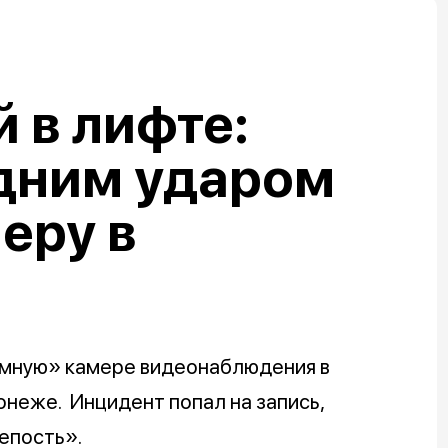
 в лифте:
дним ударом
еру в
емную» камере видеонаблюдения в
неже. Инцидент попал на запись,
епость».