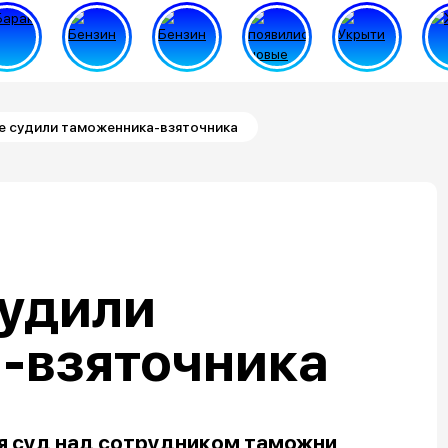
е судили таможенника-взяточника
судили
-взяточника
я суд над сотрудником таможни,