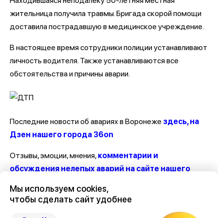
Находившаяся неподалеку 50-летняя местная
жительница получила травмы. Бригада скорой помощи
доставила пострадавшую в медицинское учреждение.
В настоящее время сотрудники полиции устанавливают
личность водителя. Также устанавливаются все
обстоятельства и причины аварии.
Последние новости об авариях в Воронеже
здесь, на
Дзен нашего города 36on
Отзывы, эмоции, мнения,
комментарии и
обсуждения нелепых аварий на сайте нашего
города в Дзен-36on
Мы используем cookies,
чтобы сделать сайт удобнее
# Авария на Новосибирской
# Авария на Новосибирской сегодня