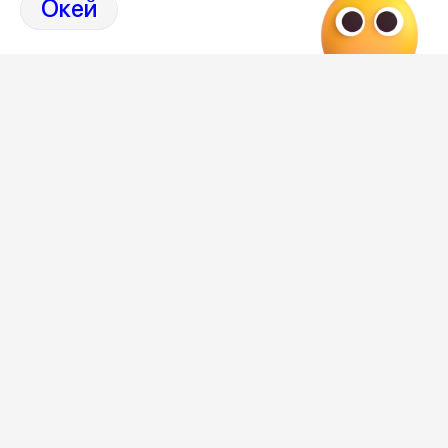
Окей
# Аварии в Воронеже за последние сутки
# Аварии Воронеж
Редакция
Категория
происшествия
Новостной поток