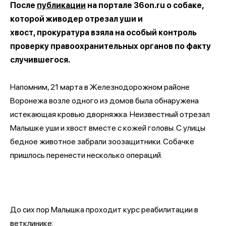
После
публикации
на портале 36on.ru
о собаке,
которой живодер отрезал уши и
хвост, прокуратура взяла на особый контроль
проверку правоохранительных органов по факту
случившегося.
Напомним, 21 марта в Железнодорожном районе
Воронежа возле одного из домов была обнаружена
истекающая кровью дворняжка. Неизвестный отрезал
Малышке уши и хвост вместе с кожей головы. С улицы
бедное животное забрали зоозащитники. Собачке
пришлось перенести несколько операций.
До сих пор Малышка проходит курс реабилитации в
ветклинике: