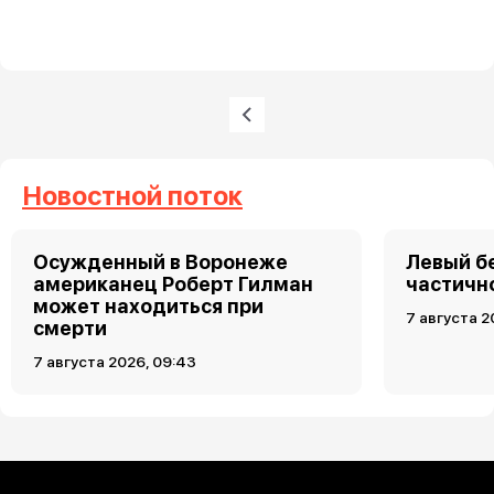
Нумерация страниц
Предыдущая страница
Новостной поток
Осужденный в Воронеже
Левый б
американец Роберт Гилман
частично
может находиться при
7 августа 2
смерти
7 августа 2026, 09:43