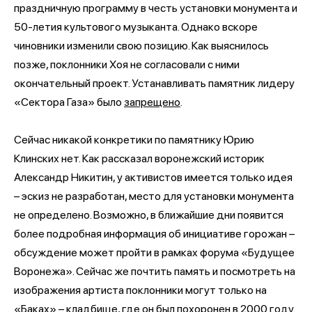
праздничную программу в честь установки монумента и
50-летия культового музыканта. Однако вскоре
чиновники изменили свою позицию. Как выяснилось
позже, поклонники Хоя не согласовали с ними
окончательный проект. Устанавливать памятник лидеру
«Сектора Газа» было
запрещено
.
Сейчас никакой конкретики по памятнику Юрию
Клинских нет. Как рассказал воронежский историк
Александр Никитин, у активистов имеется только идея
– эскиз не разработан, место для установки монумента
не определено. Возможно, в ближайшие дни появится
более подробная информация об инициативе горожан –
обсуждение может пройти в рамках форума «Будущее
Воронежа». Сейчас же почтить память и посмотреть на
изображения артиста поклонники могут только на
«Баках» –
кладбище
, где он был похоронен в 2000 году.