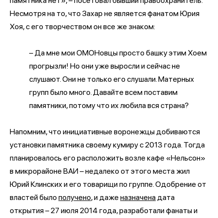
памятника нет», – посетовал бывший правоохранитель.
Несмотря на то, что Захар не является фанатом Юрия
Хоя, с его творчеством он все же знаком:
– Да мне мои ОМОНовцы просто башку этим Хоем
прогрызли! Но они уже выросли и сейчас не
слушают. Они не только его слушали. Матерных
групп было много. Давайте всем поставим
памятники, потому что их любила вся страна?
Напомним, что инициативные воронежцы добиваются
установки памятника своему кумиру с 2013 года. Тогда
планировалось его расположить возле кафе «Нельсон»
в микрорайоне ВАИ – недалеко от этого места жил
Юрий Клинских и его товарищи по группе. Одобрение от
властей было
получено
, и даже
назначена
дата
открытия – 27 июля 2014 года, разработали фанаты и