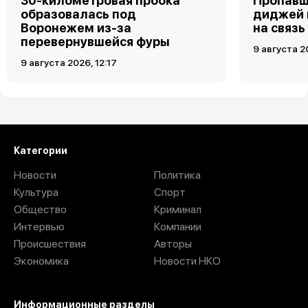
30-километровая пробка
Пропавш
образовалась под
диджей 
Воронежем из-за
на связь
перевернувшейся фуры
9 августа 2
9 августа 2026, 12:17
Категории
Новости
Политика
Культура
Спорт
Общество
Криминал
Интервью
Компании
Происшествия
Авторы
Экономика
Новости НКО
Информационные разделы