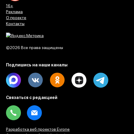
команд-участников, оформленные в старорусском
стиле, а из колонок зазвучала задорная русская
народная музыка.
Спасаясь от августовского солнца, участники
небольшими группами расположились на газоне в тени
деревьев. Кто-то оживленно обсуждал предстоящие
поединки, кто-то смеялся, разминался и отрабатывал
удары. Время от времени над площадкой разносилось:
«Один за всех — и все за одного».
Однако два часа ожидания перед стартом успели
измотать некоторых бойцов.
— Два часа — это, конечно, тяжело. Мои ребята устали
уже, — посетовал один из собравшихся.