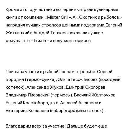
Кроме этого, участники лотереи выиграли кулинарные
книги от компании
«Mister Grill». А
«
Охотник и рыболов
»
наградил лучших стрелков ценными подарками. Евгений
Житницкий и Андрей Топчеев показали лучшие
результаты - 5 из 5 - и получили термосы.
Призы за успехи в рыбной ловле и стрельбе: Сергей
Бородин (термо-сумка), Ольга Гесс-Лысова (походный
котелок), Александр Жуков, Дмитрий Скогорев,
Владимир Лисовский (термосы), Василий Желтоухов,
Евгений Краснобородько, Алексей Алексеев и
Екатерина Кошелева (набор дорожных стопок).
Благодари
м всех за участие! Дальше будет еще