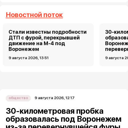
Новостной поток
Стали известны подробности
30-кило
ДТП с фурой, перекрывшей
образов
движение на М-4 под
Воронеж
Воронежем
перевер
9 августа 2026, 13:51
9 августа 2
9 августа 2026, 12:17
общество
30-километровая пробка
образовалась под Воронежем
из-за перевернувшейся фуры