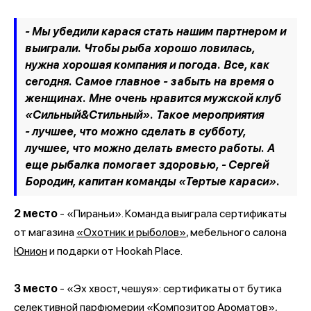
- Мы убедили карася стать нашим партнером и
выиграли. Чтобы рыба хорошо ловилась,
нужна хорошая компания и погода. Все, как
сегодня. Самое главное - забыть на время о
женщинах. Мне очень нравится мужской клуб
«Сильный&Стильный». Такое мероприятия
- лучшее, что можно сделать в субботу,
лучшее, что можно делать вместо работы. А
еще рыбалка помогает здоровью, - Сергей
Бородин, капитан команды
«Тертые караси».
2 место
-
«
Пираньи
». Команда выиграла сертификаты
от магазина
«
Охотник и рыболов
»
, мебельного салона
Юнион
и подарки от
Hookah Place.
3 место
- «Эх хвост, чешуя»: сертификаты от бутика
селективной парфюмерии
«Композитор Ароматов»
,