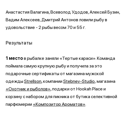
Анастастия Валагина, Всеволод Удодов, Алексей Бузин,
Вадим Алексеев, Дмитрий Антонов ловили рыбу в
удовольствие - 2 рыбы весом 70 и 55 г.
Результаты
1 место
в рыбалке заняли «Тертые караси». Команда
поймала самую крупную рыбу и получила за это
подарочные сертификаты от магазина мужской
одежды
Strellson
, компании
Stebnev-Studio
, магазина
«
Охотник и рыболов
»
, подарки от
Hookah Place и
корзину с набором для пикника от бутика селективной
парфюмерии
«Композитор Ароматов»
.