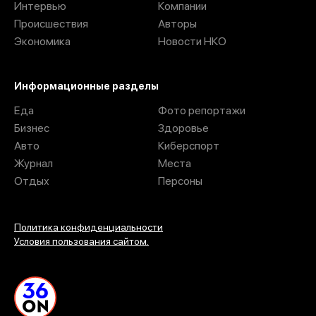
8 августа на Петровской набережной в Воронеже
прошел турнир по русской стенке. Участники из
разных городов сошлись в командных поединках
под контролем судей, а посмотреть на
соревнования могли все желающие.
Суббота выдалась по-настоящему жаркой. Уже к часу
дня к спортивному корту начали стягиваться крепкие
молодые люди — в это время стартовала регистрация
участников. До начала соревнований оставалось еще
два часа.
Пока команды регистрировались и ждали выхода на
площадку, корт постепенно преображался. На
ограждениях один за другим появлялись плакаты