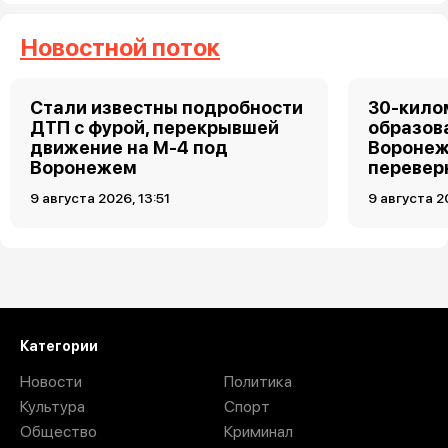
Новостной поток
Стали известны подробности
30-кило
ДТП с фурой, перекрывшей
образов
движение на М-4 под
Воронеж
Воронежем
перевер
9 августа 2026, 13:51
9 августа 2
9 августа 2026, 11:30
спорт
«Один за всех — и все за
одного»: в Воронеже бойцы
сошлись стенка на стенку