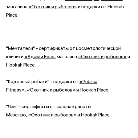
магазина
«Охотник и рыболов»
и
подарки от
Hookah
Place.
"Мечтатели" - сертификаты от косметологической
клиники
«Адам и Ева»
, магазина
«
Охотник и рыболов
»
и
Hookah Place.
"Кадровые рыбаки" - подарки от
«
Publica
Fitness»
,
«
Охотник и рыболов
»
и Hookah Place.
"Язи" - сертифкаты от салона красоты
Маэстро
,
«
Охотник и рыболов
»
и Hookah Place.