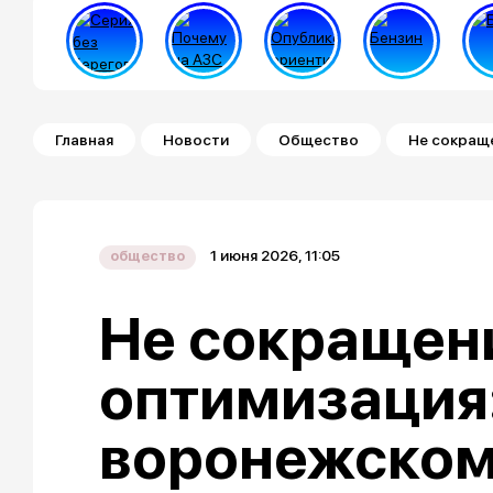
Строка навигации
Главная
Новости
Общество
Не сокраще
1 июня 2026, 11:05
общество
Не сокращени
оптимизация:
воронежско