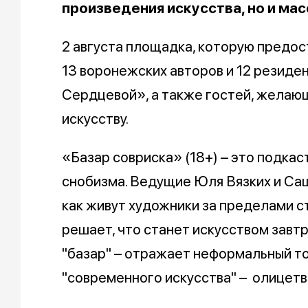
произведения искусства, но и мас
2 августа площадка, которую предо
13 воронежских авторов и 12 резиде
Сердцевой», а также гостей, желающ
искусству.
«Базар совриска» (18+) – это подкас
снобизма. Ведущие Юля Вязких и Са
как живут художники за пределами ст
решает, что станет искусством завтр
"базар" – отражает неформальный тон
"современного искусства" – олицетво