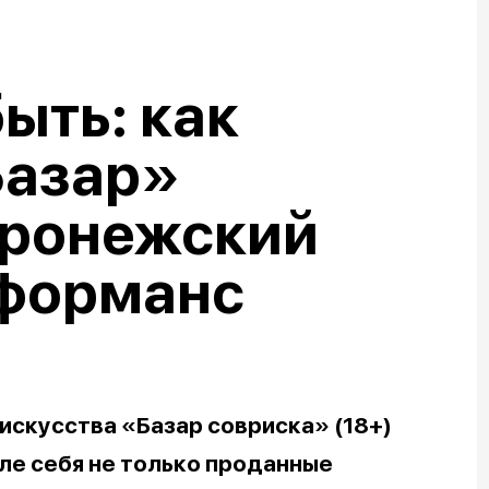
ыть: как
Базар»
оронежский
рформанс
искусства «Базар совриска» (18+)
ле себя не только проданные