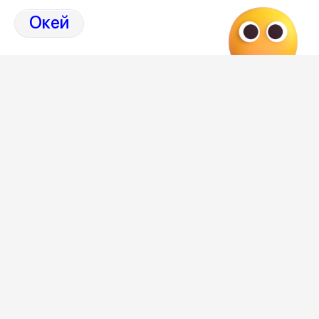
Окей
- Они пьяные, прям видно было, так ещё и за рулём.
Отдельно потом засняли на видео парня из этой
компании, шёл в наш дом как раз, аж ноги заплетались.
Встретим - будем очень серьёзно с ним разговаривать.
У нас в доме очень много живёт стариков и детей, всем
страшно, - прокомментировал наш читатель.