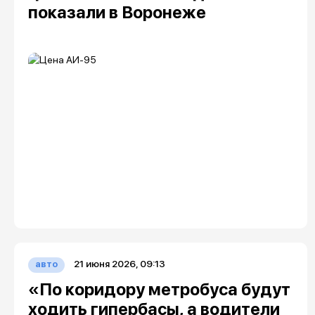
показали в Воронеже
21 июня 2026, 09:13
авто
«По коридору метробуса будут
ходить гипербасы, а водители