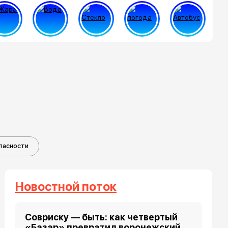
пасности
Новостной поток
Совриску — быть: как четвертый
«Базар» превратил воронежский