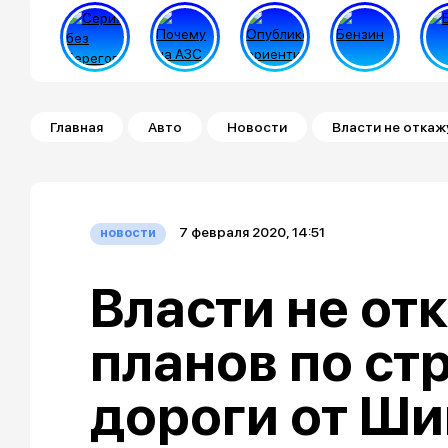
Строка навигации
Главная
Авто
Новости
Власти не откаж
7 февраля 2020, 14:51
новости
Власти не от
планов по ст
дороги от Ш