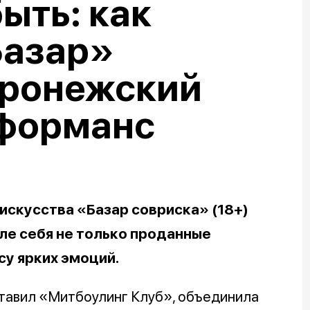
ыть: как
Базар»
оронежский
рформанс
искусства «Базар совриска» (18+)
ле себя не только проданные
су ярких эмоций.
ставил «Митбоулинг Клуб», объединила