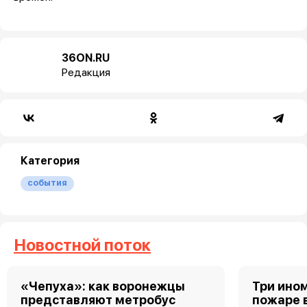
36ON.RU
Редакция
Категория
события
Новостной поток
«Чепуха»: как воронежцы
Три ино
представляют метробус
пожаре 