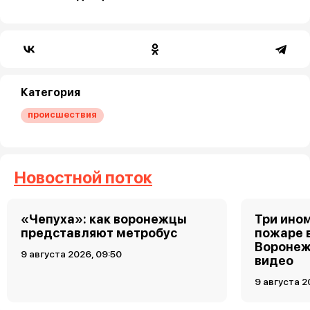
Категория
происшествия
Новостной поток
«Чепуха»: как воронежцы
Три ино
представляют метробус
пожаре 
Воронеж
9 августа 2026, 09:50
видео
9 августа 2