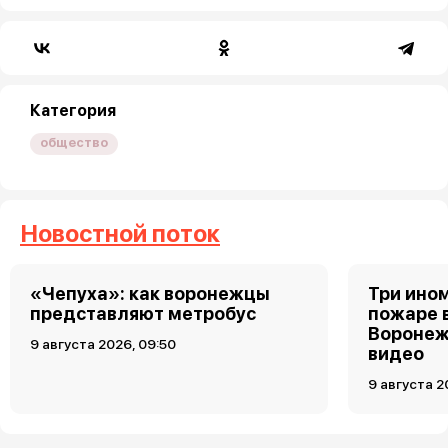
Категория
общество
Новостной поток
«Чепуха»: как воронежцы
Три ино
представляют метробус
пожаре 
Воронеж
9 августа 2026, 09:50
видео
9 августа 2