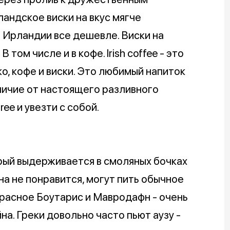
андское виски на вкус мягче
в Ирландии все дешевле. Виски на
том числе и в кофе. Irish coffee - это
о, кофе и виски. Это любимый напиток
отличие от настоящего разливного
ee и увезти с собой.
орый выдерживается в смоляных бочках
на не понравится, могут пить обычное
красное Боутарис и Мавродафн - очень
на. Греки довольно часто пьют аузу -