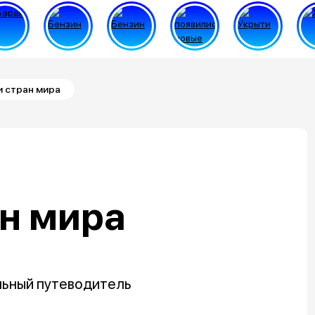
и стран мира
н мира