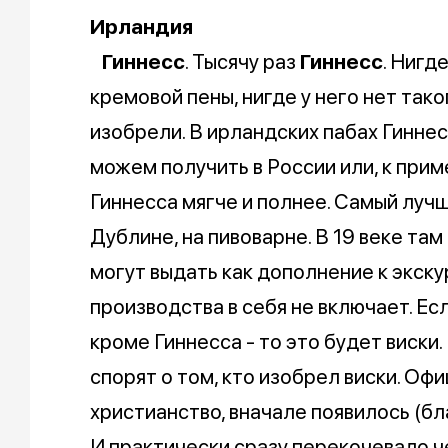
Ирландия
Гиннесс
. Тысячу раз
Гиннесс
. Нигд
кремовой пены, нигде у него нет таког
изобрели. В ирландских пабах Гиннесс
можем получить в России или, к приме
Гиннесса мягче и полнее. Самый луч
Дублине, на пивоварне. В 19 веке там
могут выдать как дополнение к экску
производства в себя не включает. Ес
кроме Гиннесса - то это будет виски
спорят о том, кто изобрел виски. Офиц
христианство, вначале появилось (б
И практически сразу перекочевало 