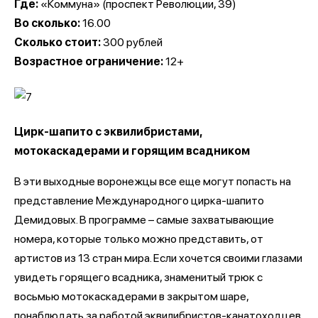
Где:
«Коммуна» (проспект Революции, 39)
Во сколько:
16.00
Сколько стоит:
300 рублей
Возрастное ограничение:
12+
Цирк-шапито с эквилибристами,
мотокаскадерами и горящим всадником
В эти выходные воронежцы все еще могут попасть на
представление Международного цирка-шапито
Демидовых. В программе – самые захватывающие
номера, которые только можно представить, от
артистов из 13 стран мира. Если хочется своими глазами
увидеть горящего всадника, знаменитый трюк с
восьмью мотокаскадерами в закрытом шаре,
понаблюдать за работой эквилибристов-канатоходцев