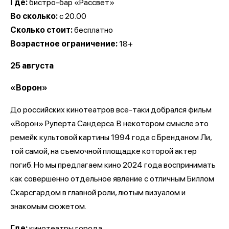
Где:
бистро-бар «Рассвет»
Во сколько:
с 20.00
Сколько стоит:
бесплатно
Возрастное ограничение:
18+
25 августа
«Ворон»
До российских кинотеатров все-таки добрался фильм
«Ворон» Руперта Сандерса. В некотором смысле это
ремейк культовой картины 1994 года с Бренданом Ли,
той самой, на съемочной площадке которой актер
погиб. Но мы предлагаем кино 2024 года воспринимать
как совершенно отдельное явление с отличным Биллом
Скарсгардом в главной роли, лютым визуалом и
знакомым сюжетом.
Где:
кинотеатры города