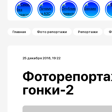
Строка навигации
Главная
Фото репортажи
Репортажи
Ф
25 декабря 2018, 19:22
Фоторепорта
гонки-2