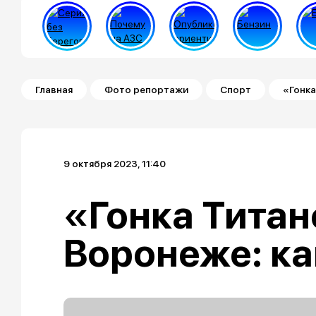
Строка навигации
Главная
Фото репортажи
Cпорт
«Гонка
9 октября 2023, 11:40
«Гонка Титан
Воронеже: ка