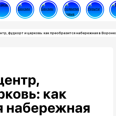
нтр, фудкорт и церковь: как преобразится набережная в Вороне
центр,
рковь: как
я набережная