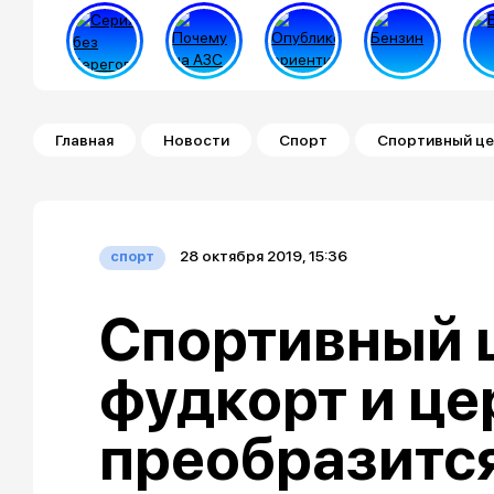
Строка навигации
Главная
Новости
Спорт
Спортивный це
28 октября 2019, 15:36
спорт
Спортивный 
фудкорт и це
преобразитс