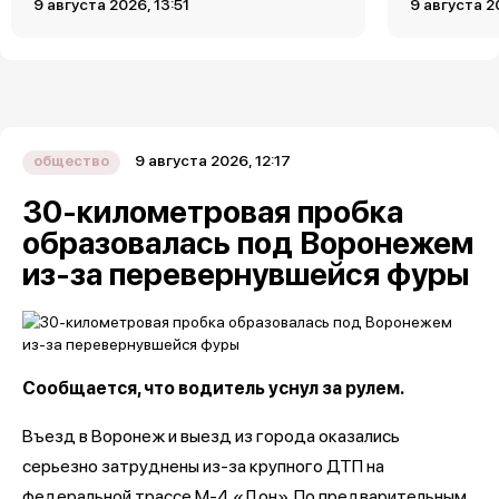
9 августа 2026, 13:51
9 августа 2
9 августа 2026, 12:17
общество
30-километровая пробка
образовалась под Воронежем
из-за перевернувшейся фуры
Сообщается, что водитель уснул за рулем.
Въезд в Воронеж и выезд из города оказались
серьезно затруднены из-за крупного ДТП на
федеральной трассе М-4 «Дон». По предварительным