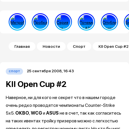
Строка навигации
Главная
Новости
Спорт
KII Open Cup #2
25 сентября 2008, 16:43
спорт
KII Open Cup #2
Наверное, ни для кого не секрет что в нашем городе
очень редко проводятся чемпионаты Counter-Strike
5x5.
ОКВО
,
WCG
и
ASUS
не в счет, так как согласитесь
на таких ивентах тройку призеров можно с легкостью
определить по регистрационному листу. Но кто бы мог