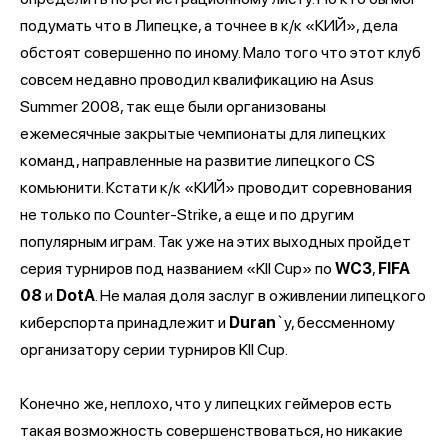
подумать что в Липецке, а точнее в к/к «КИЙ», дела
обстоят совершенно по иному. Мало того что этот клуб
совсем недавно проводил квалификацию на Asus
Summer 2008, так еще были организованы
ежемесячные закрытые чемпионаты для липецких
команд, направленные на развитие липецкого CS
комьюнити. Кстати к/к «КИЙ» проводит соревнования
не только по Counter-Strike, а еще и по другим
популярным играм. Так уже на этих выходных пройдет
серия турниров под названием «KII Cup» по
WC3
,
FIFA
08
и
DotA
. Не малая доля заслуг в оживлении липецкого
киберспорта принадлежит и
Duran
`у, бессменному
организатору серии турниров KII Cup.
Конечно же, неплохо, что у липецких геймеров есть
такая возможность совершенствоваться, но никакие