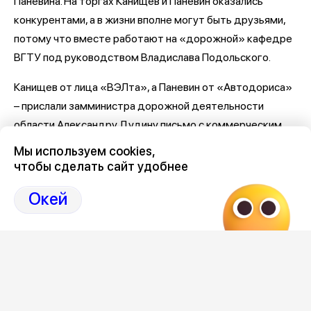
Паневина. На торгах Канищев и Паневин оказались
конкурентами, а в жизни вполне могут быть друзьями,
потому что вместе работают на «дорожной» кафедре
ВГТУ под руководством Владислава Подольского.
Канищев от лица «ВЭЛта», а Паневин от «Автодориса»
– прислали замминистра дорожной деятельности
области Александру Дудину письмо с коммерческим
предложением. То же самое сделали от лица ВГТУ за
Мы используем cookies,
подписью проректора по науке и инновациям Алексея
чтобы сделать сайт удобнее
Башкирова и Подольского.
Окей
Сейчас «ВЭЛТу» выплатили 1,6 млн рублей за 8
неполных исследований. Возможность освоить деньги у