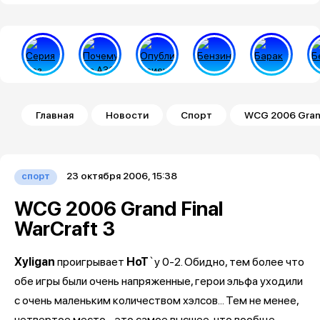
Строка навигации
Главная
Новости
Спорт
WCG 2006 Grand
23 октября 2006, 15:38
спорт
WCG 2006 Grand Final
WarCraft 3
Xyligan
проигрывает
HoT
`у 0-2. Обидно, тем более что
обе игры были очень напряженные, герои эльфа уходили
с очень маленьким количеством хэлсов... Тем не менее,
четвертое место - это самое высшее, что вообще