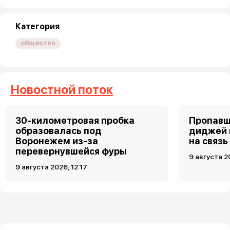
Категория
общество
Новостной поток
30-километровая пробка
Пропавш
образовалась под
диджей 
Воронежем из-за
на связь
перевернувшейся фуры
9 августа 2
9 августа 2026, 12:17