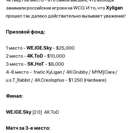
занимали российские игроки на WCG. И то, что
Xyligan
прошел так далеко действительно вызывает уважение!
Призовой фонд:
1 место -
WE.IGE.Sky
- $25,000
2 место -
4K.ToD
- $10,000
3 место -
SK.HoT
- $8,000
4-8 место -
fnatic.XyLigan /
4K.Grubby /
MYM]Ciara /
u.s.T_Rabbit /
4K.Creolophus - $1 250 (Hardware)
Финал:
WE.IGE.Sky
[2:0]
4K.ToD
Матч за 3-e место: