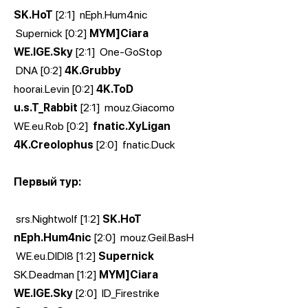
SK.HoT
[2:1]
nEph.Hum4nic
Supernick [0:2]
MYM]Ciara
WE.IGE.Sky
[2:1]
One-GoStop
DNA [0:2]
4K.Grubby
hoorai.Levin [0:2]
4K.ToD
u.s.T_Rabbit
[2:1]
mouz.Giacomo
WE.eu.Rob [0:2]
fnatic.XyLigan
4K.Creolophus
[2:0]
fnatic.Duck
Первый тур:
srs.Nightwolf [1:2]
SK.HoT
nEph.Hum4nic
[2:0]
mouz.Geil.BasH
WE.eu.DIDI8 [1:2]
Supernick
SK.Deadman [1:2]
MYM]Ciara
WE.IGE.Sky
[2:0]
ID_Firestrike