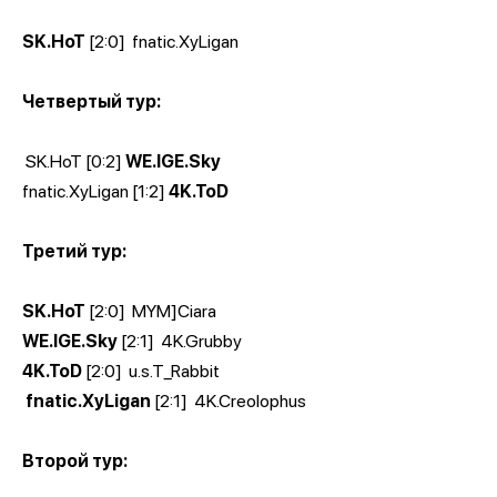
SK.HoT
[2:0]
fnatic.XyLigan
Четвертый тур:
SK.HoT [0:2]
WE.IGE.Sky
fnatic.XyLigan [1:2]
4K.ToD
Третий тур:
SK.HoT
[2:0]
MYM]Ciara
WE.IGE.Sky
[2:1]
4K.Grubby
4K.ToD
[2:0]
u.s.T_Rabbit
fnatic.XyLigan
[2:1]
4K.Creolophus
Второй тур: