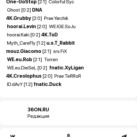
One-GoStop
[2:1]
Colorful.Syc
Ghost [0:2]
DNA
4K.Grubby
[2:0]
Prae.Yarchik
hoorai.Levin
[2:0]
WE.IGE.SoJu
hoorai.Kaki [0:2]
4K.ToD
Myth_CareFly [1:2]
u.s.T_Rabbit
mouz.Giacomo
[2:1]
srs.FiX
WE.eu.Rob
[2:1]
Torren
WE.eu.DieSeL [0:2]
fnatic.XyLigan
4K.Creolophus
[2:0]
Prae.TeRRoR
ID.dAvY [1:2]
fnatic.Duck
36ON.RU
Редакция