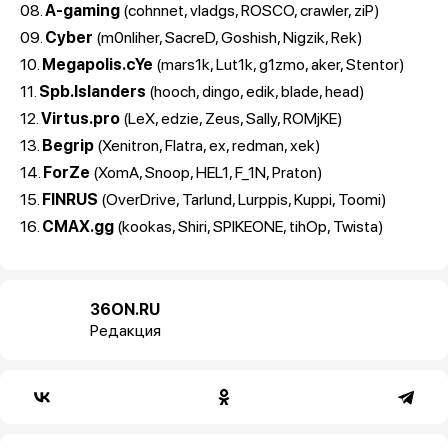
08.
A-gaming
(cohnnet, vladgs, ROSCO, crawler, ziP)
09.
Cyber
(m0nliher, SacreD, Goshish, Nigzik, Rek)
10.
Megapolis.cYe
(mars1k, Lut1k, g1zmo, aker, Stentor)
11.
Spb.Islanders
(hooch, dingo, edik, blade, head)
12.
Virtus.pro
(LeX, edzie, Zeus, Sally, ROMjKE)
13.
Begrip
(Xenitron, Flatra, ex, redman, xek)
14.
ForZe
(XomA, Snoop, HEL1, F_1N, Praton)
15.
FINRUS
(OverDrive, Tarlund, Lurppis, Kuppi, Toomi)
16.
CMAX.gg
(kookas, Shiri, SPIKEONE, tihOp, Twista)
36ON.RU
Редакция