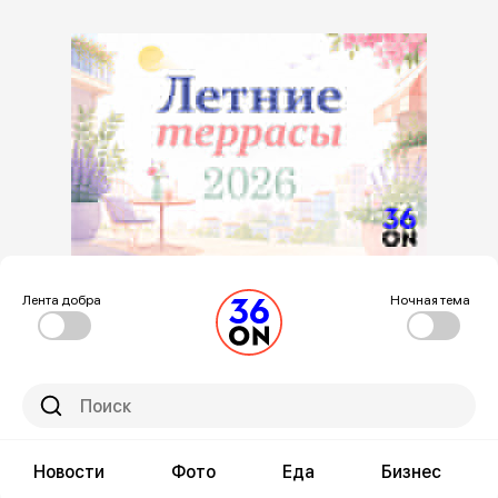
Лента добра
Ночная тема
Новости
Фото
Еда
Бизнес