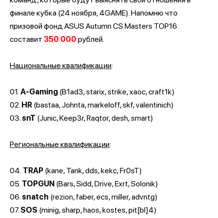
финале кубка (24 ноября, 4GAME). Напомню что
призовой фонд ASUS Autumn CS Masters TOP16
составит
350 000
рублей.
Национальные квалификации
:
01.
A-Gaming
(B1ad3, starix, strike, xaoc, craft1k)
02.
HR
(bastaa, Johnta, markeloff, skf, valentinich)
03.
snT
(Junic, Keep3r, Raqtor, desh, smart)
Региональные квалификации
:
04.
TRAP
(kane, Tank, dds, kekc, Fr0sT)
05.
TOPGUN
(Bars, Sidd, Drive, Exrt, Solonik)
06.
snatch
(rezion, faber, ecs, miller, advntg)
07.
SOS
(minig, sharp, haos, kostes, pit[bl]4)