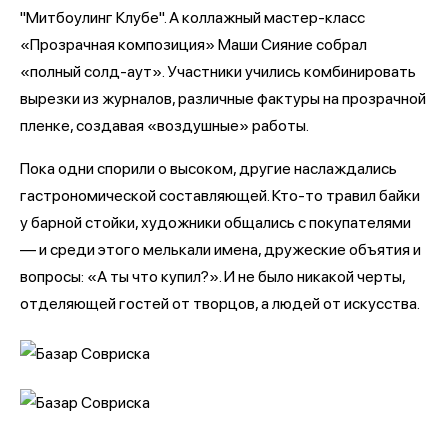
"Митбоулинг Клубе". А коллажный мастер-класс
«Прозрачная композиция» Маши Сияние собрал
«полный солд-аут». Участники учились комбинировать
вырезки из журналов, различные фактуры на прозрачной
пленке, создавая «воздушные» работы.
Пока одни спорили о высоком, другие наслаждались
гастрономической составляющей. Кто-то травил байки
у барной стойки, художники общались с покупателями
— и среди этого мелькали имена, дружеские объятия и
вопросы: «А ты что купил?». И не было никакой черты,
отделяющей гостей от творцов, а людей от искусства.