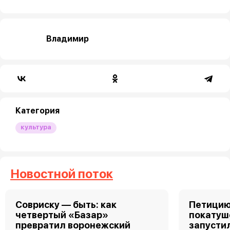
Владимир
Категория
культура
Новостной поток
Совриску — быть: как
Петицию
четвертый «Базар»
покатуш
превратил воронежский
запусти