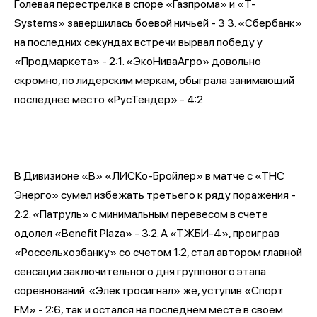
Голевая перестрелка в споре «Газпрома» и «T-
Systems» завершилась боевой ничьей - 3:3. «Сбербанк»
на последних секундах встречи вырвал победу у
«Продмаркета» - 2:1. «ЭкоНиваАгро» довольно
скромно, по лидерским меркам, обыграла занимающий
последнее место «РусТендер» - 4:2.
В Дивизионе «В» «ЛИСКо-Бройлер» в матче с «ТНС
Энерго» сумел избежать третьего к ряду поражения -
2:2. «Патруль» с минимальным перевесом в счете
одолел «Benefit Plaza» - 3:2. А «ТЖБИ-4», проиграв
«Россельхозбанку» со счетом 1:2, стал автором главной
сенсации заключительного дня группового этапа
соревнований. «Электросигнал» же, уступив «Спорт
FM» - 2:6, так и остался на последнем месте в своем