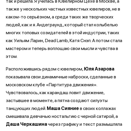
так и решила. Я училась в Ювелирном Цехе в Москве, а
также у нескольких частных известных ювелиров, не в
каком-то серьёзном, а среди таких же творческих
людей, как и я. Андеграунд, который стал колыбелью
многих топовых созидателей в этой индустрии, таких
как Уильям Ларин, Dead Lamb, Катя Снэп. А потом стала
мастером и теперь воплощаю свои мысли и чувства в
этом.
Расположившись рядом с ювелиром,
Юля Азарова
показывала свои динамичные наброски, сделанные в
московском клубе «Партитура движения».
Чувствовалось, как карандаш ловит движение,
застывшее в моменте, а пятна создают силуэты
танцующих людей.
Маша Сияние
в своих коллажах
смешивала девчачью ностальгию с черной сатирой, а
Даша Черкашина
через графику и текст размышляла