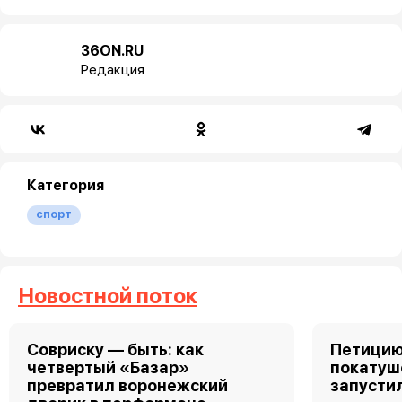
36ON.RU
Редакция
Категория
спорт
Новостной поток
Совриску — быть: как
Петицию
четвертый «Базар»
покатуш
превратил воронежский
запусти