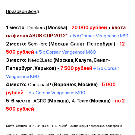
Призовой фонд
1 место:
Dockers
(Москва)
-
20 000 рублей
+
квота
на финал ASUS CUP 2012*
+ 5 х Corsair Vengeance K60
2 место:
Semi-pro
(Москва, Санкт-Петербург)
-
12
500 рублей
+ 5 х Corsair Vengeance M60
3 место:
Need2Lead
(Москва, Калуга, Санкт-
Петербург, Харьков)
-
7 500 рублей
+ 5 х Corsair
Vengeance K90
4 место:
Contaaact!
(Воронеж, Москва)
-
5 000
рублей
+ 5 х Corsair Vengeance M90
5-6 место:
AGRO
(Москва)
,
A-Team
(Москва)
-
по 2
500 рублей
Квота на финал FINAL BATTLE OF THE YEAR* - компенсация проезда (120 долларов на
человека в команде) + гарантированный слот в сетке финала. Компенсация проезда