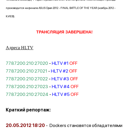
производится на финале ASUS Open 2012 - FINAL BATTLE OF THE YEAR (ноябрь 2012 -
КИЕВ).
ТРАНСЛЯЦИЯ ЗАВЕРШЕНА!
Адреса HLTV
77.87.200.210:27020
-
HLTV #1
OFF
77.87.200.210:27021
-
HLTV #2
OFF
77.87.200.210:27022
-
HLTV #3
OFF
77.87.200.210:27023
-
HLTV #4
OFF
77.87.200.210:27024
-
HLTV #5
OFF
Краткий репортаж:
20.05.2012
18:20
-
Dockers становятся обладателями