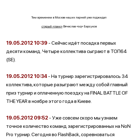
Тем временем в Москве наших парней уже поджидал
старый
«панк
»
Вячеслав
«
sq
»
Барсуков
19.05.2012
10:39
- Сейчас идёт посадка первых
десяти команд. Четыре коллектива сыграют в ТОП64
(SE).
19.05.2012
10:34
- На турнир зарегистрировалось 34
коллектива, которые разыграют между собой главный
приз турнир и оплаченную поездку на FINAL BATTLE OF
THE YEAR в ноябре этого года в Киеве.
19.05.2012
09:52
- Уже совсем скоро мы узнаем
точное количество команд зарегистрированных на NoN
Pro турнир. Сегодня во FlashBack, соревноваться