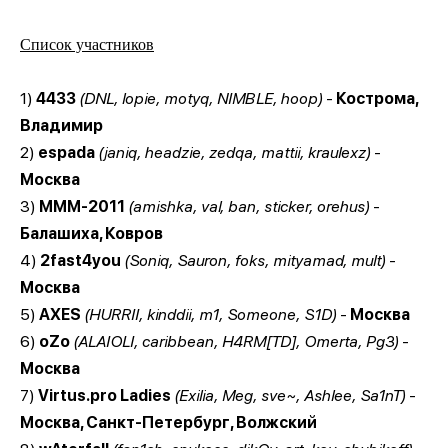
Список участников
1)
4433
(DNL, lopie, motyq, NIMBLE, hoop)
-
Кострома,
Владимир
2)
espada
(janiq, headzie, zedqa, mattii, kraulexz)
-
Москва
3)
MMM-2011
(amishka, val, ban, sticker, orehus)
-
Балашиха, Ковров
4)
2fast4you
(Soniq, Sauron, foks, mityamad, mult)
-
Москва
5)
AXES
(HURRII, kinddii, m1, Someone, S1D)
-
Москва
6)
oZo
(ALAIOLI, caribbean, H4RM[TD], Omerta, Pg3)
-
Москва
7)
Virtus.pro Ladies
(Exilia, Meg, sve~, Ashlee, Sa1nT)
-
Москва, Санкт-Петербург, Волжский