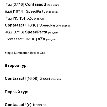
#uu [07:16]
Contaaact!
@ de_inferno
oZo
[16:14]
SpeedParty
@ de_inferno
#uu
[15:15]
oZo
@ de_nuke
Contaaact!
[16:10]
SpeedParty
@ de_nuke
#uu [07:16]
SpeedParty
@ de_train
Contaaact! [04:16]
oZo
@ de_train
Single Elimination Best of One
Второй тур:
Contaaact!
[16:08]
Zludni
@ de_train
Первый тур:
Contaaact!
[
>
]
freeslot