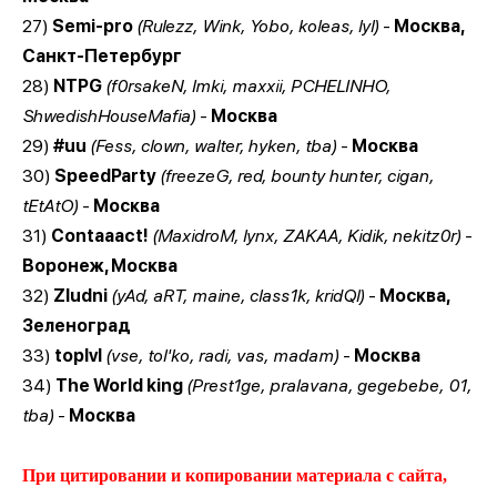
27)
Semi-pro
(Rulezz, Wink, Yobo, koleas, lyl)
-
Москва,
Санкт-Петербург
28)
NTPG
(f0rsakeN, lmki, maxxii, PCHELINHO,
ShwedishHouseMafia)
-
Москва
29)
#uu
(Fess, clown, walter, hyken, tba)
-
Москва
30)
SpeedParty
(freezeG, red, bounty hunter, cigan,
tEtAtO)
-
Москва
31)
Contaaact!
(MaxidroM, lynx, ZAKAA, Kidik, nekitz0r)
-
Воронеж, Москва
32)
Zludni
(yAd, aRT, maine, class1k, kridQl)
-
Москва,
Зеленоград
33)
toplvl
(vse, tol'ko, radi, vas, madam)
-
Москва
34)
The World king
(Prest1ge, pralavana, gegebebe, 01,
tba)
-
Москва
При цитировании и копировании материала с сайта,