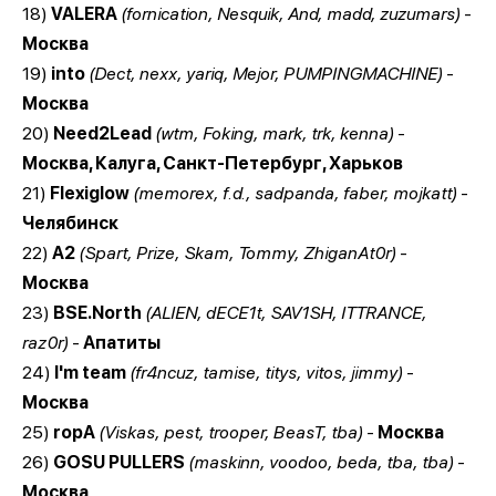
18)
VALERA
(fornication, Nesquik, And, madd, zuzumars)
-
Москва
19)
into
(Dect, nexx, yariq, Mejor, PUMPINGMACHINE)
-
Москва
20)
Need2Lead
(wtm, Foking, mark, trk, kenna)
-
Москва, Калуга, Санкт-Петербург, Харьков
21)
Flexiglow
(memorex, f.d., sadpanda, faber, mojkatt)
-
Челябинск
22)
A2
(Spart, Prize, Skam, Tommy, ZhiganAt0r)
-
Москва
23)
BSE.North
(ALIEN, dECE1t, SAV1SH, ITTRANCE,
raz0r)
-
Апатиты
24)
I'm team
(fr4ncuz, tamise, titys, vitos, jimmy)
-
Москва
25)
ropA
(Viskas, pest, trooper, BeasT, tba)
-
Москва
26)
GOSU PULLERS
(maskinn, voodoo, beda, tba, tba)
-
Москва