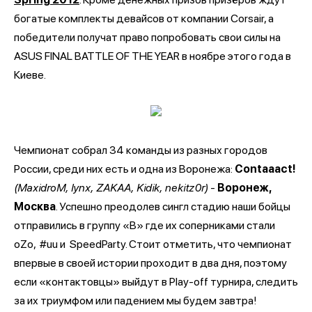
богатые комплекты девайсов от компании Corsair, а
победители получат право попробовать свои силы на
ASUS FINAL BATTLE OF THE YEAR в ноябре этого года в
Киеве.
Чемпионат собрал 34 команды из разных городов
России, среди них есть и одна из Воронежа:
Contaaact!
(MaxidroM, lynx, ZAKAA, Kidik, nekitz0r)
-
Воронеж,
Москва
. Успешно преодолев сингл стадию наши бойцы
отправились в группу «B» где их соперниками стали
oZo,
#uu и
SpeedParty. Стоит отметить, что чемпионат
впервые в своей истории проходит в два дня, поэтому
если «контактовцы» выйдут в Play-off турнира, следить
за их триумфом или падением мы будем завтра!