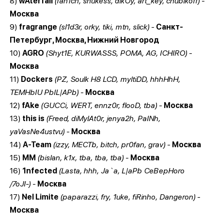
8)
wAterfall
(fan1ch, snukess, dikOy, art_key, chubikoff)
-
Москва
9)
fragrange
(sl1d3r, orky, tiki, mtn, slick)
-
Санкт-
Петербург, Москва, Нижний Новгород
10)
AGRO
(Shyt1E, KURWASSS, POMA, AG, ICHIRO)
-
Москва
11)
Dockers
(PZ, Soulk H8 LCD, myltiDD, hhhHhH,
TEMHbIU PbIL|APb)
-
Москва
12)
fAke
(GUCCi, WERT, ennz0r, flooD, tba)
-
Москва
13)
this is
(Freed, diMylAt0r, jenya2h, PaINh,
yaVasNe4ustvu)
-
Москва
14)
A-Team
(izzy, MECTb, bitch, pr0fan, grav)
-
Москва
15)
MM
(bislan, k1x, tba, tba, tba)
-
Москва
16)
1nfected
(Lasta, hhh, Ja`a, L|aPb CeBepHoro
/7oJI-)
-
Москва
17)
Nel Limite
(paparazzi, fry, 1uke, fiRinho, Dangeron)
-
Москва