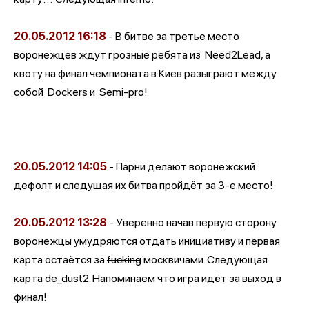
20.05.2012
16:18
- В битве за третье место
воронежцев ждут грозные ребята из
Need2Lead, а
квоту на финал чемпионата в Киев разыграют между
собой
Dockers и
Semi-pro!
20.05.2012
14:05
- Парни делают воронежский
дефолт и следущая их битва пройдёт за 3-е место!
20.05.2012
13:28
- Уверенно начав первую сторону
воронежцы умудряются отдать инициативу и первая
карта остаётся за
fucking
москвичами. Следующая
карта de_dust2. Напоминаем что игра идёт за выход в
финал!