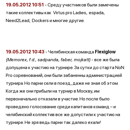
19.05.2012
10:51
- Среду участников были замечены
такие коллективы как
Virtus.pro Ladies,
espada,
Need2Lead,
Dockers и многие другие.
19.05.2012
10:43
- Челябинская команда
Flexiglow
(Memorex, f.d., sadpanda, faber, mojkatt)
- все же была
допущена к участию на турнире. За сутки до старта NoN
Pro соревнований, они были забаненны администрацией
турнира. Но парни сели в поезд, даже не зная об этом.
Когда же они прибыли на турнир в Москву, им
первоначально отказали в участие. Но после было
проведено голосование среди капитанов команд – и
челябинский коллектив все же допустили к участию на
турнире. Не зря ведь парни так далеко ехали!