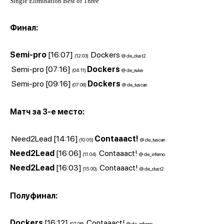
Single Elimination Best of Three
Финал:
Semi-pro
[16:07]
Dockers
(12:03)
@ de_dust2
Semi-pro [07:16]
Dockers
(04:11)
@ de_nuke
Semi-pro [09:16]
Dockers
(07:08)
@ de_tuscan
Матч за 3-е место:
Need2Lead [14:16]
Contaaact!
(10:05)
@ de_tuscan
Need2Lead
[16:06]
Contaaact!
(11:04)
@ de_inferno
Need2Lead
[16:03]
Contaaact!
(15:00)
@ de_dust2
Полуфинал:
D
ockers
[16:12]
Contaaact!
(07:08)
@ de_inferno