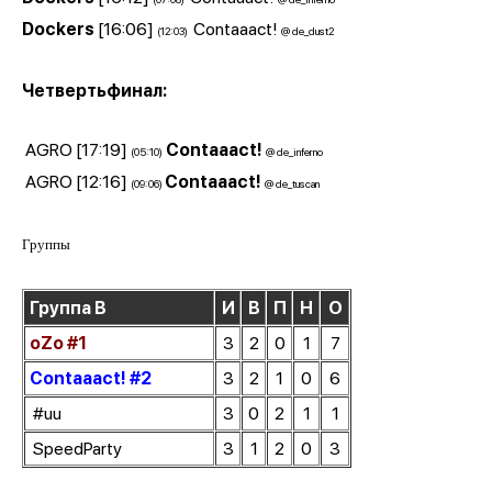
Dockers
[16:06]
Contaaact!
(12:03)
@ de_dust2
Четвертьфинал:
AGRO [17:19]
Contaaact!
(05:10)
@ de_inferno
AGRO [12:16]
Contaaact!
(09:06)
@ de_tuscan
Группы
Группа B
И
В
П
Н
О
oZo #1
3
2
0
1
7
Contaaact! #2
3
2
1
0
6
#uu
3
0
2
1
1
SpeedParty
3
1
2
0
3