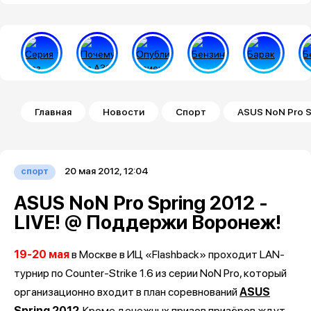
Строка навигации
Главная
Новости
Спорт
ASUS NoN Pro S
20 мая 2012, 12:04
спорт
ASUS NoN Pro Spring 2012 -
LIVE! @ Поддержи Воронеж!
19-20 мая
в Москве в ИЦ «Flashback» проходит LAN-
турнир по Counter-Strike 1.6 из серии NoN Pro, который
организационно входит в план соревнований
ASUS
Spring 2012
. Кроме денежных призов призёров ждут