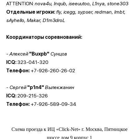
ATTENTION:
nova4u, Inqub, iseeuutoo, L1nya, stone303
Отдельные игроки:
fly, icegg, sypser, redman, lmbt,
sAyhello, Makar, D1m3droL
Координаторы соревнований:
-
Алексей
"Buxpb"
Сунцов
ICQ:
323-041-320
Телефон:
+7-926-260-26-02
-
Сергей
"p1n4"
Вылекжанин
ICQ:
209-215-326
Телефон:
+7-926-589-09-34
Схема проезда к ИЦ «Click-Net» г. Москва, Пятницкое
шоссе дом 9 корпус 1