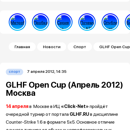
Строка навигации
Главная
Новости
Спорт
GLHF Open Cup 
7 апреля 2012, 14:35
спорт
GLHF Open Cup (Апрель 2012)
Москва
14 апреля
в
Москве в ИЦ
«Click-Net»
пройдёт
очередной турнир от портала
GLHF.RU
в дисциплине
Counter-Strike 1.6 в формате 5x5. Основное отличие
данного турнира от обычных непрофессиональных