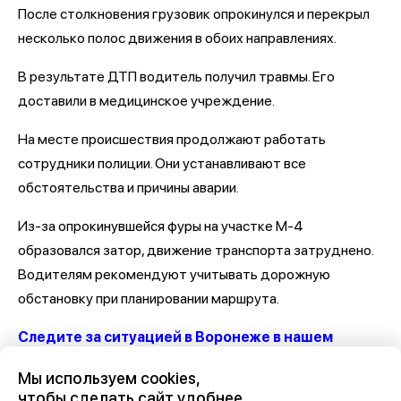
После столкновения грузовик опрокинулся и перекрыл
несколько полос движения в обоих направлениях.
В результате ДТП водитель получил травмы. Его
доставили в медицинское учреждение.
На месте происшествия продолжают работать
сотрудники полиции. Они устанавливают все
обстоятельства и причины аварии.
Из-за опрокинувшейся фуры на участке М-4
образовался затор, движение транспорта затруднено.
Водителям рекомендуют учитывать дорожную
обстановку при планировании маршрута.
Следите за ситуацией в Воронеже в нашем
канале
Мы используем cookies,
чтобы сделать сайт удобнее
Последние новости о ДТП и авариях в Воронеже
здесь,