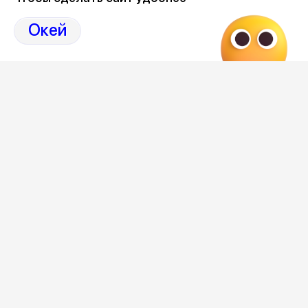
на Дзен нашего города 36on
Окей
Отзывы, эмоции, мнения,
комментарии и
обсуждения ДТП и аварий на сайте нашего
города в Дзен-36on
# ДТП М 4
# ДТП М 4 Дон
# ДТП М-4
# ДТП М-4 Дон
Редакция