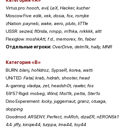
Категория «А»
Virtus.pro:
hooch, evil,
LeX, Hacker, kucher
Moscow Five:
edik, xek, dosia, fox, romjke
zNation:
payneb,
wake, aero, pluto, liTTle
USSR:
seized, fl0rida, nmpp, m1hka, nrkkkk, altt
Flexiglow:
moshkAtt, f.d., memorex, fin, faber
Отдельные игроки:
OverDrive, delm1k, hally, MNR
Категория «B»
BURN:
blanj, hoNdroz, SypseR, korea, watti
UNiTED:
Fatal, krab, hidrah, shooter, head
A-gaming:
vladqa, zet, headsh0t, rawler, fos
59'57 Rigid:
mobeg, Wind, fAst1k, petta, Ster1o
Dino Experement:
locky, juggernaut, granz, otuaga,
dopping
Goodmod:
ARSENY, Perfect, mARch, dizaER, nERON5k1
44:
jiffy, kinqie44, turppa, lma44, toy44