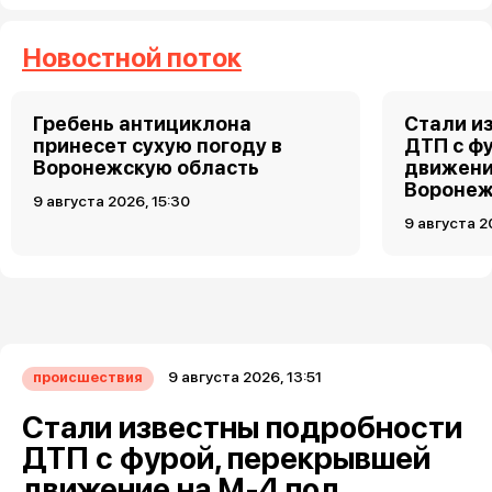
Новостной поток
Гребень антициклона
Стали и
принесет сухую погоду в
ДТП с ф
Воронежскую область
движени
Вороне
9 августа 2026, 15:30
9 августа 2
9 августа 2026, 13:51
происшествия
Стали известны подробности
ДТП с фурой, перекрывшей
движение на М-4 под