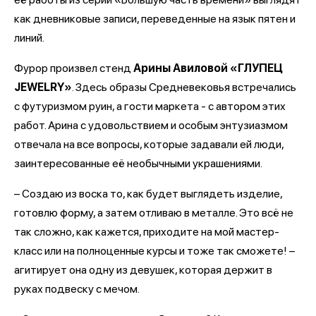
как дневниковые записи, переведенные на язык пятен и
линий.
Фурор произвел стенд
Арины Авиловой «ГЛУПЕЦ
JEWELRY»
. Здесь образы Средневековья встречались
с футуризмом руин, а гости маркета - с автором этих
работ. Арина с удовольствием и особым энтузиазмом
отвечала на все вопросы, которые задавали ей люди,
заинтересованные её необычными украшениями.
– Создаю из воска то, как будет выглядеть изделие,
готовлю форму, а затем отливаю в металле. Это всё не
так сложно, как кажется, приходите на мой мастер-
класс или на полноценные курсы и тоже так сможете! –
агитирует она одну из девушек, которая держит в
руках подвеску с мечом.