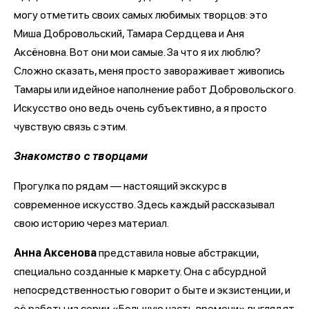
могу отметить своих самых любимых творцов: это
Миша Добровольский, Тамара Сердцева и Аня
Аксёновна. Вот они мои самые. За что я их люблю?
Сложно сказать, меня просто завораживает живопись
Тамары или идейное наполнение работ Добровольского.
Искусство оно ведь очень субъективно, а я просто
чувствую связь с этим.
Знакомство с творцами
Прогулка по рядам — настоящий экскурс в
современное искусство. Здесь каждый рассказывал
свою историю через материал.
Анна Аксенова
представила новые абстракции,
специально созданные к маркету. Она с абсурдной
непосредственностью говорит о быте и экзистенции, и
её работы из серии «Большую часть времени» выглядят