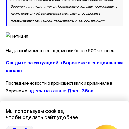
Воронежа на тишину, покой, безопасные условия проживания, а
также повысит эффективность системы оповещения в
чрезвычайных ситуациях, – подчеркнули авторы петиции.
На данный момент ее подписали более 600 человек.
Следите за ситуацией в Воронеже в специальном
канале
Последние новости о происшествиях и криминале в
Воронеже
здесь, на канале Дзен-36on
Отзывы, эмоции, мнения, комментарии и обсуждения
Мы используем cookies,
происшествий в Воронеже и Воронежской области
на
чтобы сделать сайт удобнее
канале Дзен 36on