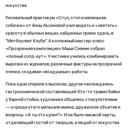
искусства.
Рисовальный практикум «Стул, стол и маленькая
собачка» от Анны Аксеновой учил видеть и «хватать»
красоту в обычных вещах, найденных прямо здесь, в
"Митбоулинг Клубе". А коллажный мастер-класс
«Прозрачная композиция» Маши Сияние собрал
«полный солд-аут». Участники учились комбинировать
вырезки из журналов, различные фактуры на прозрачной
пленке, создавая «воздушные» работы.
Пока одни спорили о высоком, другие наслаждались
гастрономической составляющей. Кто-то травил байки
у барной стойки, художники общались с покупателями
— и среди этого мелькали имена, дружеские объятия и
вопросы: «А ты что купил?». И не было никакой черты,
отделяющей гостей от творцов, а людей от искусства.