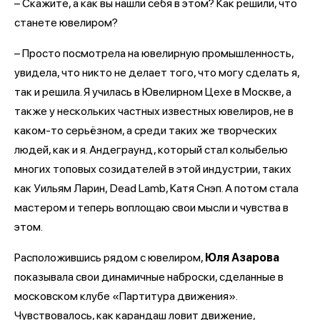
– Скажите, а как вы нашли себя в этом? Как решили, что
станете ювелиром?
– Просто посмотрела на ювелирную промышленность,
увидела, что никто не делает того, что могу сделать я,
так и решила. Я училась в Ювелирном Цехе в Москве, а
также у нескольких частных известных ювелиров, не в
каком-то серьёзном, а среди таких же творческих
людей, как и я. Андеграунд, который стал колыбелью
многих топовых созидателей в этой индустрии, таких
как Уильям Ларин, Dead Lamb, Катя Снэп. А потом стала
мастером и теперь воплощаю свои мысли и чувства в
этом.
Расположившись рядом с ювелиром,
Юля Азарова
показывала свои динамичные наброски, сделанные в
московском клубе «Партитура движения».
Чувствовалось, как карандаш ловит движение,