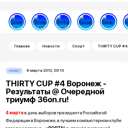
Строка навигации
Главная
Новости
Спорт
THIRTY CUP #4
6 марта 2012, 00:13
спорт
THIRTY CUP #4 Воронеж -
Результаты @ Очередной
триумф 36on.ru!
4 марта
в день выборов президента Российской
Федерации в Воронеже, в лучшем компьютерном клубе