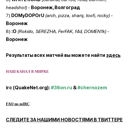
headshot)
-
Воронеж, Волгоград
7)
DOMyDOPOrU
(arch, pizza, sharq, toofi, rocky)
-
Воронеж
8)
:O
(Rokido, SEREZHA, FerFAK, f4d, DOMEN1k)
-
Воронеж
Результаты всех матчей вы можете найти
здесь
.
НАШ КАНАЛ В МИРКЕ
irc (QuakeNet.org):
#36on.ru
&
#chernozem
FAQ по mIRC
СЛЕДИТЕ ЗА НАШИМИ НОВОСТЯМИ В ТВИТТЕРЕ