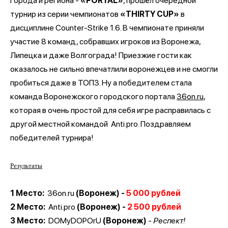
города и региона -
«PORTAL»
, прошёл очередной
турнир из серии чемпионатов
«THIRTY CUP»
в
дисциплине Counter-Strike 1.6. В чемпионате приняли
участие 8 команд, собравших игроков из Воронежа,
Липецка и даже Волгограда! Приезжие гости как
оказалось не сильно впечатлили воронежцев и не смогли
пробиться даже в ТОП3. Ну а победителем стала
команда Воронежского городского портала
36on.ru
,
которая в очень простой для себя игре расправилась с
другой местной командой
Anti.pro. Поздравляем
победителей турнира!
Результаты
1 Место:
36on.ru
(Воронеж)
-
5 000 рублей
2 Место:
Anti.pro
(Воронеж)
-
2 500 рублей
3 Место:
DOMyDOPOrU
(Воронеж)
-
Респект!