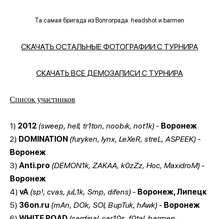
Та самая бригада из Волгограда: headshot и barmen
СКАЧАТЬ ОСТАЛЬНЫЕ ФОТОГРАФИИ С ТУРНИРА
СКАЧАТЬ ВСЕ ДЕМОЗАПИСИ С ТУРНИРА
Список участников
1)
2012
(sweep, hell, tr1ton, noobik, not1k)
-
Воронеж
2)
DOMINATION
(furyken, lynx, LeXeR, streL, ASPEEK)
-
Воронеж
3)
Anti.pro
(DEMON1k, ZAKAA, k0zZz, Hoc, MaxidroM)
-
Воронеж
4)
vA
(sp!, cvas, juL1k, Smp, difens)
-
Воронеж, Липецк
5)
36on.ru
(mAn, DOk, SOl, BupTuk, hAwk)
-
Воронеж
6)
WHITE ROAD
(cardinal, car10s, f0tal, barmen,