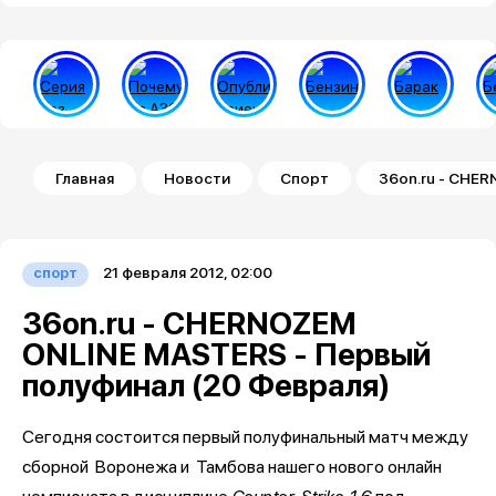
Строка навигации
Главная
Новости
Спорт
36on.ru - CHE
21 февраля 2012, 02:00
спорт
36on.ru - CHERNOZEM
ONLINE MASTERS - Первый
полуфинал (20 Февраля)
Сегодня состоится первый полуфинальный матч между
сборной
Воронежа и
Тамбова нашего нового онлайн