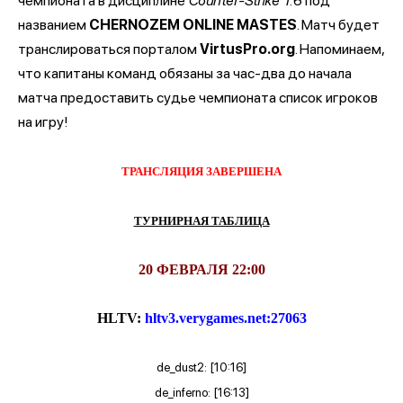
чемпионата в дисциплине
Counter-Strike 1.6
под
названием
CHERNOZEM ONLINE MASTES
. Матч будет
транслироваться порталом
VirtusPro.org
. Напоминаем,
что капитаны команд обязаны за час-два до начала
матча предоставить судье чемпионата список игроков
на игру!
ТРАНСЛЯЦИЯ ЗАВЕРШЕНА
ТУРНИРНАЯ ТАБЛИЦА
20 ФЕВРАЛЯ 22:00
HLTV:
hltv3.verygames.net:27063
de_dust2: [10:16]
de_inferno: [16:13]