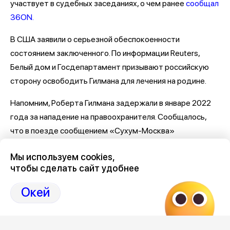
участвует в судебных заседаниях, о чем ранее
сообщал
36ON.
В США заявили о серьезной обеспокоенности
состоянием заключенного. По информации Reuters,
Белый дом и Госдепартамент призывают российскую
сторону освободить Гилмана для лечения на родине.
Напомним, Роберта Гилмана задержали в январе 2022
года за нападение на правоохранителя. Сообщалось,
что в поезде сообщением «Сухум-Москва»
американец устроил пьяный дебош, его доставили в
Мы используем cookies,
участок, где он ударил сотрудника транспортной
чтобы сделать сайт удобнее
полиции. Мужчина
признал
вину, но заявил, что его
отравили
. А после и вовсе изъявил желание уйти на
Окей
СВО.
Позднее Гилман стал фигурантом новых уголовных дел