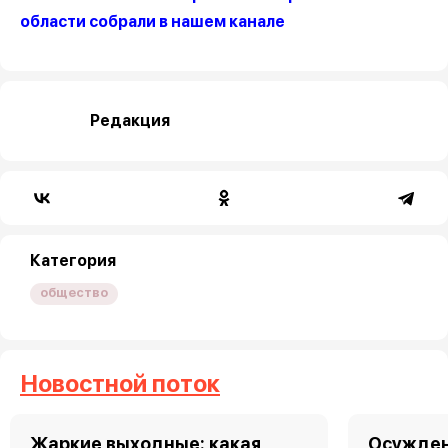
области собрали в нашем канале
Редакция
Категория
общество
Новостной поток
Жаркие выходные: какая
Осужден