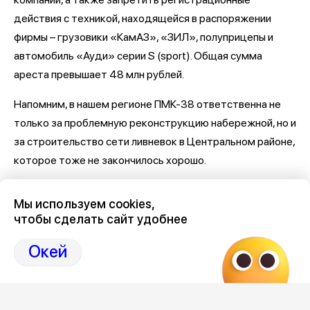
действия с техникой, находящейся в распоряжении
фирмы – грузовики «КамАЗ», «ЗИЛ», полуприцепы и
автомобиль «Ауди» серии S (sport). Общая сумма
ареста превышает 48 млн рублей.
Напомним, в нашем регионе ПМК-38 ответственна не
только за проблемную реконструкцию набережной, но и
за строительство сети ливневок в Центральном районе,
которое тоже не закончилось хорошо.
Последние новости о Петровской набережной и
Мы используем cookies,
связанными с ней коррупцией и мошенничеством
здесь,
чтобы сделать сайт удобнее
на Дзен-канале нашего города 36
Окей
Отзывы, эмоции, мнения,
комментарии и
обсуждения на страницах Дзен 36on
# Петровская набережная