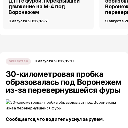
ДТП с фурой, перекрывшей
образов
движение на М-4 под
Воронеж
Воронежем
перевер
9 августа 2026, 13:51
9 августа 2
9 августа 2026, 12:17
общество
30-километровая пробка
образовалась под Воронежем
из-за перевернувшейся фуры
Сообщается, что водитель уснул за рулем.