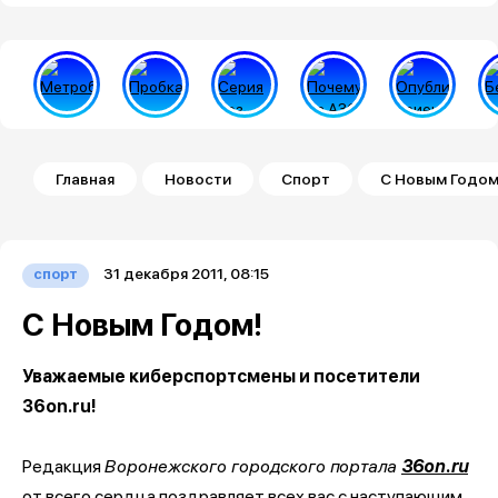
Строка навигации
Главная
Новости
Спорт
С Новым Годом
31 декабря 2011, 08:15
спорт
С Новым Годом!
Уважаемые киберспортсмены и посетители
36on.ru!
Редакция
Воронежского городского портала
36on.ru
от всего сердца поздравляет всех вас с наступающим