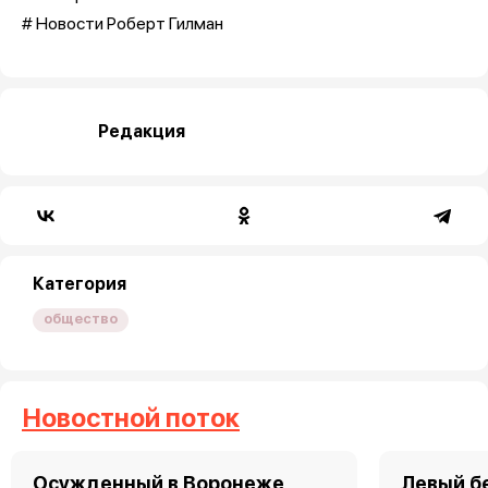
# Новости Роберт Гилман
Редакция
Категория
общество
Новостной поток
Осужденный в Воронеже
Левый б