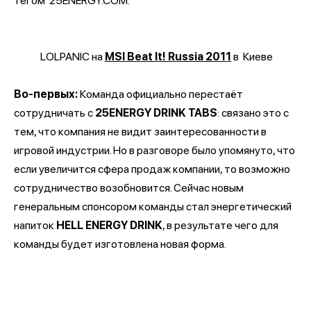
тегом
25ENERGY.COM.
LOLPANIC на
MSI Beat It! Russia 2011
в
Киеве
Во-первых:
Команда официально перестаёт
сотрудничать с
25ENERGY DRINK TABS
: связано это с
тем, что компания не видит заинтересованности в
игровой индустрии. Но в разговоре было упомянуто, что
если увеличится сфера продаж компании, то возможно
сотрудничество возобновится. Сейчас новым
генеральным спонсором команды стал энергетический
напиток
HELL ENERGY DRINK
, в результате чего для
команды будет изготовлена новая форма.