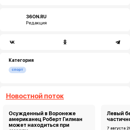
36ON.RU
Редакция
Категория
спорт
Новостной поток
Осужденный в Воронеже
Левый б
американец Роберт Гилман
частично
может находиться при
7 августа 2