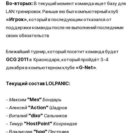
Во-вторых:
В текущий момент команда ищет базу для
LAN тренировок. Раньше ею был компьютерный клуб
«Игрок»
, который в последующим отказался от
поддержки команды после не выполнений последними
своих обязательств.
Ближайший турнир, который посетит команда будет
GCG 2011
в
Краснодаре, который пройдёт 3-4
декабря в компьютерном клубе
«
G-Net»
.
Текущий состав
LOLPANIC:
-
Максим
"Mex"
Бондарь
-
Алексей
"Action"
Шадров
-
Виталий
"dixo"
Сальников
-
Тимур
"HostPoint"
Кохреидзе
-
Владислав
"hoq"
Пестряев