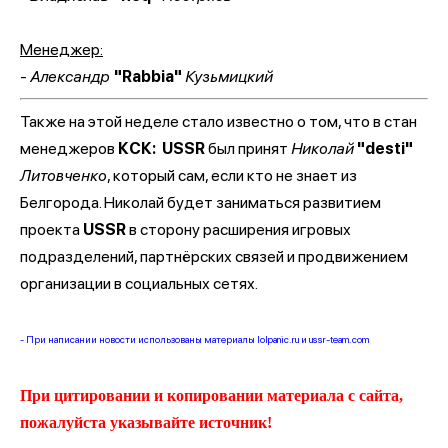
Менеджер:
-
Александр
"Rabbia"
Кузьмицкий
Также на этой неделе стало известно о том, что в стан
менеджеров
КСК:
USSR
был принят
Николай
"desti"
Литовченко
, который сам, если кто не знает из
Белгорода. Николай будет заниматься развитием
проекта
USSR
в сторону расширения игровых
подразделений, партнёрских связей и продвижением
организации в социальных сетях.
- При написании новости использованы материалы lolpanic.ru и ussr-team.com
При цитировании и копировании материала с сайта,
пожалуйста указывайте источник!