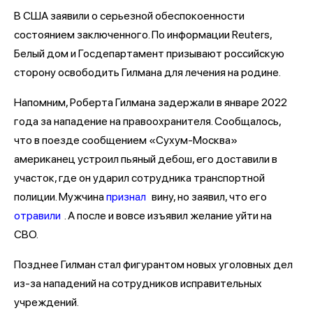
В США заявили о серьезной обеспокоенности
состоянием заключенного. По информации Reuters,
Белый дом и Госдепартамент призывают российскую
сторону освободить Гилмана для лечения на родине.
Напомним, Роберта Гилмана задержали в январе 2022
года за нападение на правоохранителя. Сообщалось,
что в поезде сообщением «Сухум-Москва»
американец устроил пьяный дебош, его доставили в
участок, где он ударил сотрудника транспортной
полиции. Мужчина
признал
вину, но заявил, что его
отравили
. А после и вовсе изъявил желание уйти на
СВО.
Позднее Гилман стал фигурантом новых уголовных дел
из-за нападений на сотрудников исправительных
учреждений.