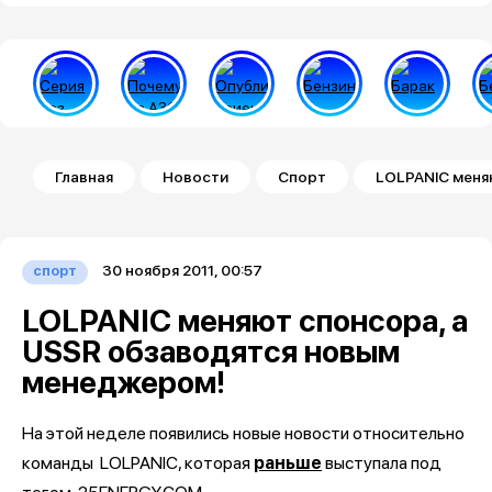
Строка навигации
Главная
Новости
Спорт
LOLPANIC меня
30 ноября 2011, 00:57
спорт
LOLPANIC меняют спонсора, а
USSR обзаводятся новым
менеджером!
На этой неделе появились новые новости относительно
команды
LOLPANIC, которая
раньше
выступала под