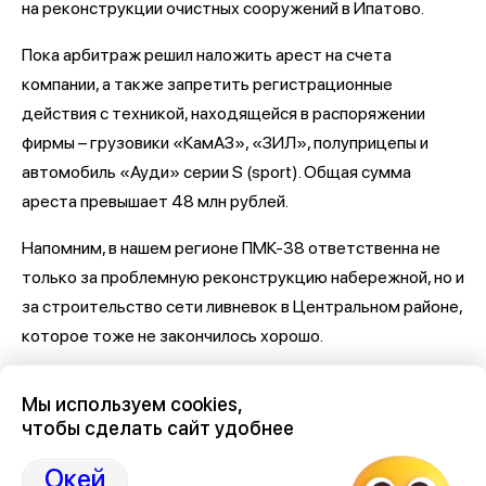
на реконструкции очистных сооружений в Ипатово.
Пока арбитраж решил наложить арест на счета
компании, а также запретить регистрационные
действия с техникой, находящейся в распоряжении
фирмы – грузовики «КамАЗ», «ЗИЛ», полуприцепы и
автомобиль «Ауди» серии S (sport). Общая сумма
ареста превышает 48 млн рублей.
Напомним, в нашем регионе ПМК-38 ответственна не
только за проблемную реконструкцию набережной, но и
за строительство сети ливневок в Центральном районе,
которое тоже не закончилось хорошо.
Последние новости о Петровской набережной и
Мы используем cookies,
связанными с ней коррупцией и мошенничеством
здесь,
чтобы сделать сайт удобнее
на Дзен-канале нашего города 36
Окей