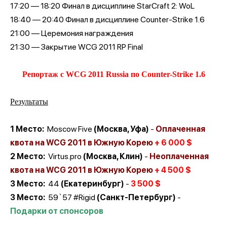
17:20 — 18:20 Финал в дисциплине StarCraft 2: WoL
18:40 — 20:40 Финал в дисциплине Counter-Strike 1.6
21:00 — Церемония награждения
21:30 — Закрытие WCG 2011 RP Final
Репортаж с WCG 2011 Russia по Counter-Strike 1.6
Результаты
1 Место:
Moscow Five
(
Москва
, Уфа)
-
Оплаченная
квота на WCG 2011 в Южную Корею
+
6
000 $
2 Место:
Virtus.pro
(Москва, Клин)
-
Неоплаченная
квота на
WCG 2011
в Южную Корею
+
4 500 $
3 Место:
44
(Екатеринбург)
-
3 500 $
3 Место:
59`57 #Rigid
(
Санкт-Петербург
)
-
Подарки от спонсоров