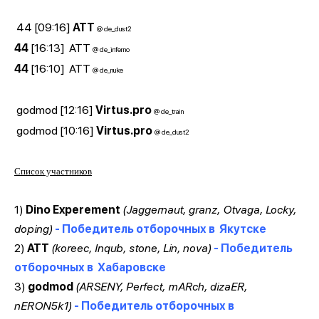
44
[09:16]
ATT
@ de_dust2
44
[16:13]
ATT
@ de_inferno
44
[16:10]
ATT
@ de_nuke
godmod [12:16]
Virtus.pro
@ de_train
godmod [10:16]
Virtus.pro
@ de_dust2
Список участников
1)
Dino Experement
(Jaggernaut, granz, Otvaga, Locky,
doping)
- Победитель отборочных в
Якутске
2)
ATT
(koreec, Inqub, stone, Lin, nova)
- Победитель
отборочных в
Хабаровске
3)
godmod
(ARSENY, Perfect, mARch, dizaER,
nERON5k1)
- Победитель отборочных в