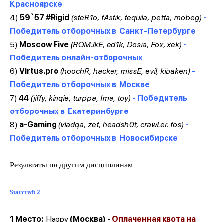
Красноярске
4)
59`57 #Rigid
(steR1o, fAstik, tequila, petta, mobeg)
-
Победитель отборочных в
Санкт-Петербурге
5)
Moscow Five
(ROMJkE, ed1k, Dosia, Fox, xek)
-
Победитель онлайн-отборочных
6)
Virtus.pro
(hoochR, hacker, missE, evil, kibaken)
-
Победитель отборочных в
Москве
7)
44
(jiffy, kinqie, turppa, Ima, toy)
- Победитель
отборочных в
Екатеринбурге
8)
a-Gaming
(vladqa, zet, headsh0t, crawLer, fos)
-
Победитель отборочных в
Новосибирске
Результаты по другим дисциплинам
Starcraft 2
1 Место:
Happy
(
Москва
)
-
Оплаченная
квота на