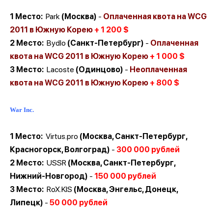
1 Место:
Park
(Москва
)
-
Оплаченная
квота на WCG
2011 в Южную Корею
+
1
200 $
2 Место:
Bydlo
(
Санкт-Петербург
)
-
Оплаченная
квота на WCG 2011 в Южную Корею
+
1 000 $
3 Место:
Lacoste
(Одинцово)
-
Неоплаченная
квота на
WCG 2011
в Южную Корею
+
800 $
War Inc.
1 Место:
Virtus.pro
(Москва,
Санкт-Петербург,
Красногорск, Волгоград
)
-
300 000 рублей
2 Место:
USSR
(Москва, Санкт-Петербург,
Нижний-Новгород)
-
150 000 рублей
3 Место:
RoX.KIS
(Москва, Энгельс, Донецк,
Липецк)
-
50 000 рублей