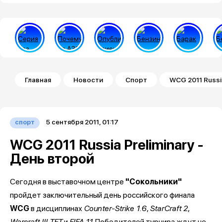
Строка навигации
Главная
Новости
Спорт
WCG 2011 Russia
5 сентября 2011, 01:17
спорт
WCG 2011 Russia Preliminary -
День второй
Сегодня в выставочном центре
"Сокольники"
пройдет заключительный день российского финала
WCG
в дисциплинах
Counter-Strike 1.6
,
StarCraft 2
,
Warcraft III TFT
и
FIFA 11
. Победителей турнира ждут не