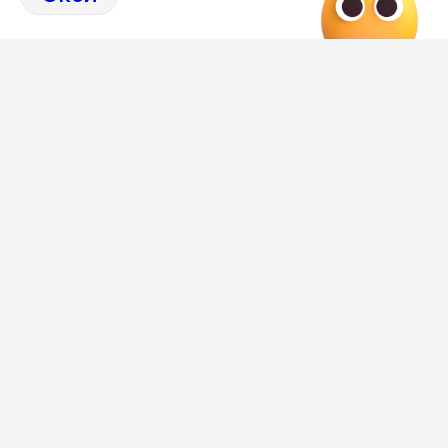
Отзывы, эмоции, мнения,
комментарии и
обсуждения на страницах Дзен 36on
# Петровская набережная
# Петровская набережная Воронеж
# Петровская набережная Воронеж отзывы
# Коррупция Воронеж
# Коррупция Воронеж сегодня
Самое важное и интересное о Воронеже и
области собрали в нашем канале
Редакция