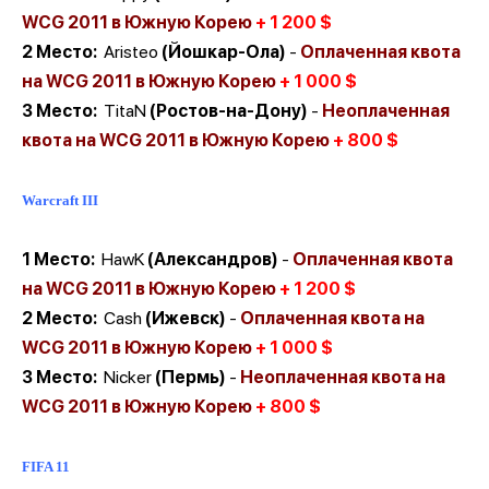
WCG 2011 в Южную Корею
+
1
200 $
2 Место:
Aristeo
(Йошкар-Ола)
-
Оплаченная
квота
на WCG 2011 в Южную Корею
+
1 000 $
3 Место:
TitaN
(Ростов-на-Дону)
-
Неоплаченная
квота на
WCG 2011
в Южную Корею
+
800 $
Warcraft III
1 Место:
HawK
(
Александров
)
-
Оплаченная
квота
на WCG 2011 в Южную Корею
+
1
200 $
2 Место:
Cash
(Ижевск)
-
Оплаченная
квота на
WCG 2011 в Южную Корею
+
1 000 $
3 Место:
Nicker
(Пермь)
-
Неоплаченная квота на
WCG 2011
в Южную Корею
+
800 $
FIFA 11