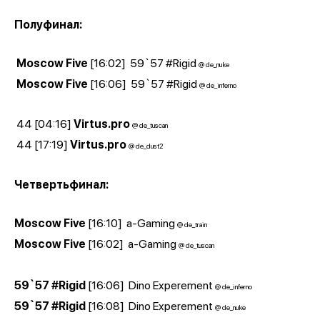
Полуфинал:
Moscow Five
[16:02]
59`57 #Rigid
@ de_nuke
Moscow Five
[16:06]
59`57 #Rigid
@ de_inferno
44
[04:16]
Virtus.pro
@ de_tuscan
44
[17:19]
Virtus.pro
@ de_dust2
Четвертьфинал:
Moscow Five
[16:10]
a-Gaming
@ de_train
Moscow Five
[16:02]
a-Gaming
@ de_tuscan
59`57 #Rigid
[16:06]
Dino Experement
@ de_inferno
59`57 #Rigid
[16:08]
Dino Experement
@ de_nuke