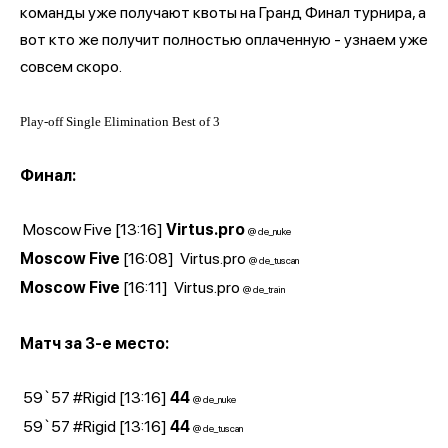
команды уже получают квоты на Гранд Финал турнира, а
вот кто же получит полностью оплаченную - узнаем уже
совсем скоро.
Play-off Single Elimination Best of 3
Финал:
Moscow Five [13:16]
Virtus.pro
@ de_nuke
Moscow Five
[16:08]
Virtus.pro
@ de_tuscan
Moscow Five
[16:11]
Virtus.pro
@ de_train
Матч за 3-е место:
59`57 #Rigid
[13:16]
44
@ de_nuke
59`57 #Rigid
[13:16]
44
@ de_tuscan