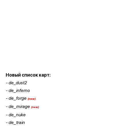
Новый список карт:
- de_dust2
- de_inferno
- de_forge
(new)
- de_mirage
(new)
- de_nuke
- de_train