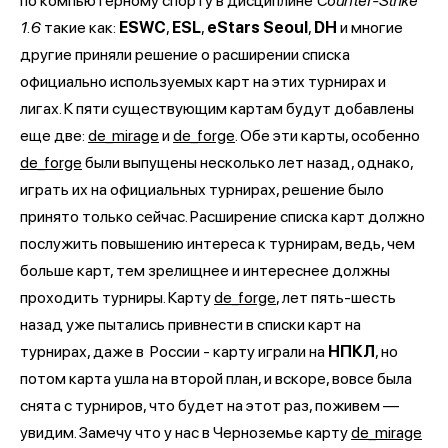
по компьютерному спорту в дисциплине
Counter-Strike
1.6
такие как:
ESWC
,
ESL
,
eStars Seoul
,
DH
и многие
другие приняли решение о расширении списка
официально используемых карт на этих турнирах и
лигах. К пяти существующим картам будут добавлены
еще две:
de_mirage
и
de_forge
. Обе эти карты, особенно
de_forge
были выпущены несколько лет назад, однако,
играть их на официальных турнирах, решение было
принято только сейчас. Расширение списка карт должно
послужить повышению интереса к турнирам, ведь, чем
больше карт, тем зрелищнее и интереснее должны
проходить турниры. Карту
de_forge
, лет пять-шесть
назад уже пытались привнести в списки карт на
турнирах, даже в
России - карту играли на
НПКЛ
, но
потом карта ушла на второй план, и вскоре, вовсе была
снята с турниров, что будет на этот раз, поживем —
увидим. Замечу что у нас в Черноземье карту
de_mirage