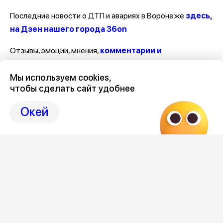
Последние новости о ДТП и авариях в Воронеже
здесь,
на Дзен нашего города 36on
Отзывы, эмоции, мнения,
комментарии и
обсуждения ДТП и аварий на сайте нашего
Мы используем cookies,
города в Дзен-36on
чтобы сделать сайт удобнее
# ДТП Воронеж
Окей
# ДТП Воронеж за последние сутки
# ДТП Воронеж сегодня
# ДТП в Воронежской области
Редакция