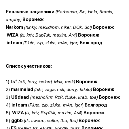
Реальные пацанчики
(Barbarian, Sin, Hela, Remla,
amphy)
Воронеж
Narkom
(funky, maxidrom, niker, DOk, Sol)
Воронеж
WIZA
(lx, kriv, BupTuk, maxim, Ar4)
Воронеж
inteam
(Pluto, zip, zluka, mAn, igor)
Белгород
Список участников:
1)
fs*
(eX, ferty, icelord, Mak, mnk)
Воронеж
2)
marmelad
(hihi, zaga, nsk, dorry, Takito)
Воронеж
3)
U8dead
(mazhoRrrr, RzR, fLuke, krab, tba)
Воронеж
4)
inteam
(
Pluto, zip, zluka, mAn, igor
)
Белгород
5)
WIZA
(
lx, kriv, BupTuk, maxim, Ar4
)
Воронеж
6)
ggbb
(rk, sweep, volter, tba, tba)
Воронеж
7)
ES
(b0Nd, trk, eFS1k, Rob1N, frukt)
Воронеж