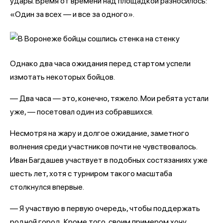
удары. Время от времени над площадкой разносилось:
«Один за всех — и все за одного».
Однако два часа ожидания перед стартом успели
измотать некоторых бойцов.
— Два часа — это, конечно, тяжело. Мои ребята устали
уже, — посетовал один из собравшихся.
Несмотря на жару и долгое ожидание, заметного
волнения среди участников почти не чувствовалось.
Иван Багдашев участвует в подобных состязаниях уже
шесть лет, хотя с турниром такого масштаба
столкнулся впервые.
— Я участвую в первую очередь, чтобы поддержать
родной город. Кроме того, своим примером хочу