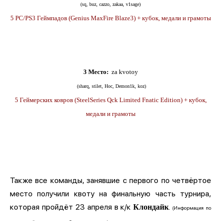
(sq, buz, cazzo, zakaa, v1sage)
5 PC/PS3 Геймпадов (Genius MaxFire Blaze3) + кубок, медали и грамоты
3 Место:
za kvotoy
(sharq, stilet, Hoc, Demon1k, koz)
5 Геймерских ковров (SteelSeries Qck Limited Fnatic Edition) + кубок,
медали и грамоты
Также все команды, занявшие с первого по четвёртое
место получили квоту на финальную часть турнира,
которая пройдёт 23 апреля в к/к
.
Клондайк
(Информация по