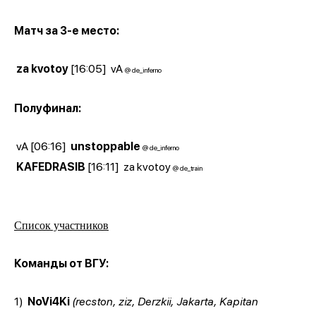
Матч за 3-е место:
za kvotoy
[16:05]
vA
@ de_inferno
Полуфинал:
vA [06:16]
unstoppable
@ de_inferno
KAFEDRASIB
[16:11]
za kvotoy
@ de_train
Список участников
Команды от ВГУ:
1)
NoVi4Ki
(recston, ziz, Derzkii, Jakarta, Kapitan