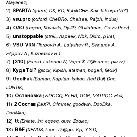
Mayanez)
2)
SPARTA
(garret, DK, KD, RubikCHE, Kak Tak urpaTb?!)
3)
vsu.pro
(oxford, CheBRo, Chelsea, Ralph, Indus)
4)
OAO
(Legion, Kovalski, DyJI9, GUitatman, Crazy Pory)
5)
unstoppable
(streL, Aspeek, Nbk, Didro, p1rat)
6)
VSU-VRN
(Terbovih A., Latyshev R., Svinarev A.,
Filippov A., Kuznetsov B.)
7)
[310]
(Farsid, Lakonne N, Vopro$, D@namer, plizzz)
8)
Куда ТЫ?
(glock, Kipish, ataman, boga4, flexik)
9)
GeolFak
(Edman, Kapitan_kakao, Red Bull, Dno,
LUNTIK)
10)
Остановка
(VIDOCQ, BeH9, GOR, MATPOC, Hell)
11)
2 Состав
(LeX?!, C1mmer, goodwin, DooDka,
DooMka)
12)
tt
(Enlate, int, eqeeq, quer, Zodiac)
13)
B&F
(XENUS, Leon, Dr@go, Vip, Y.S.D)