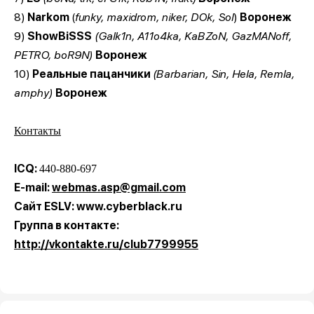
8)
Narkom
(
funky, maxidrom, niker, DOk, Sol
)
Воронеж
9)
ShowBiSSS
(Galk1n, A11o4ka, KaBZoN, GazMANoff,
PETRO, boR9N)
Воронеж
10)
Реальные пацанчики
(Barbarian, Sin, Hela, Remla,
amphy)
Воронеж
Контакты
ICQ:
440-880-697
E-mail:
webmas.asp@gmail.com
Сайт ESLV: www.cyberblack.ru
Группа в контакте:
http://vkontakte.ru/club7799955