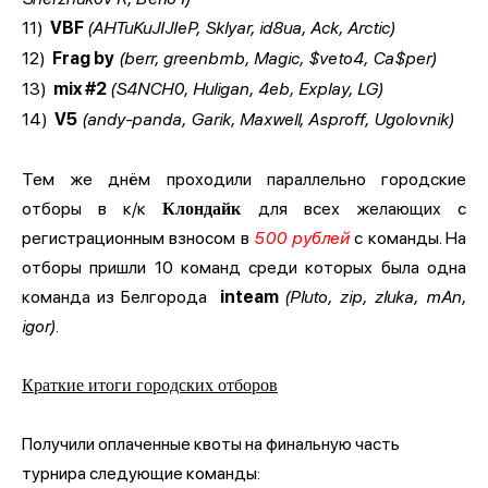
11)
VBF
(AHTuKuJIJIeP, Sklyar, id8ua, Ack, Arctic)
12)
Frag by
(berr, greenbmb, Magic, $veto4, Ca$per)
13)
mix #2
(S4NCH0, Huligan, 4eb, Explay, LG)
14)
V5
(andy-panda, Garik, Maxwell, Asproff, Ugolovnik)
Тем же днём проходили параллельно городские
отборы в к/к
для всех желающих с
Клондайк
регистрационным взносом в
500 рублей
с команды. На
отборы пришли 10 команд среди которых была одна
команда из Белгорода
inteam
(Pluto, zip, zluka, mAn,
igor)
.
Краткие итоги городских отборов
Получили оплаченные квоты на финальную часть
турнира следующие команды: