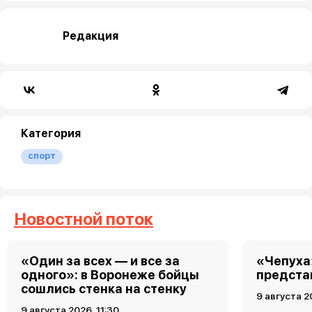
Редакция
Категория
спорт
Новостной поток
«Один за всех — и все за
«Чепуха
одного»: в Воронеже бойцы
предста
сошлись стенка на стенку
9 августа 2
9 августа 2026, 11:30