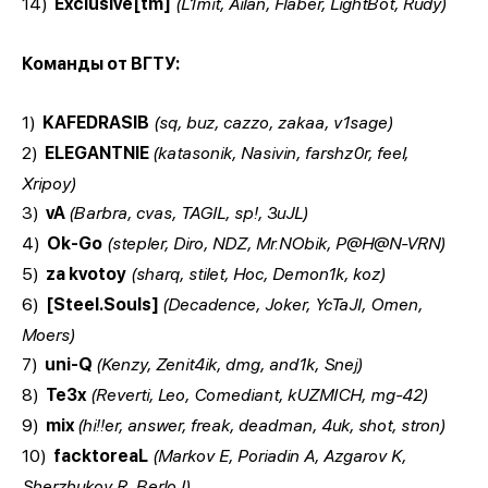
14)
Exclusive[tm]
(L1mit, Ailan, Flaber, LightBot, Rudy)
Команды от ВГТУ:
1)
KAFEDRASIB
(sq, buz, cazzo, zakaa, v1sage)
2)
ELEGANTNIE
(katasonik, Nasivin, farshz0r, feel,
Xripoy)
3)
vA
(Barbra, cvas, TAGIL, sp!, 3uJL)
4)
Ok-Go
(stepler, Diro, NDZ, Mr.NObik, P@H@N-VRN)
5)
za kvotoy
(sharq, stilet, Hoc, Demon1k, koz)
6)
[Steel.Souls]
(Decadence, Joker, YcTaJI, Omen,
Moers)
7)
uni-Q
(Kenzy, Zenit4ik, dmg, and1k, Snej)
8)
Te3x
(Reverti, Leo, Comediant, kUZMICH, mg-42)
9)
mix
(hi!!er, answer, freak, deadman, 4uk, shot, stron)
10)
facktoreaL
(Markov E, Poriadin A, Azgarov K,
Sherzhukov R, Berlo I)