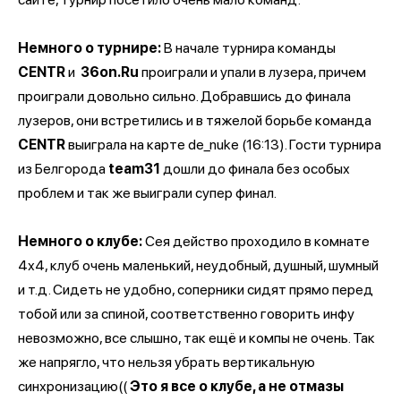
Немного о турнире:
В начале турнира команды
CENTR
и
36on.Ru
проиграли и упали в лузера, причем
проиграли довольно сильно. Добравшись до финала
лузеров, они встретились и в тяжелой борьбе команда
CENTR
выиграла на карте de_nuke (16:13). Гости турнира
из Белгорода
team31
дошли до финала без особых
проблем и так же выиграли супер финал.
Немного о клубе:
Сея действо проходило в комнате
4х4, клуб очень маленький, неудобный, душный, шумный
и т.д. Сидеть не удобно, соперники сидят прямо перед
тобой или за спиной, соответственно говорить инфу
невозможно, все слышно, так ещё и компы не очень. Так
же напрягло, что нельзя убрать вертикальную
синхронизацию((
Это я все о клубе, а не отмазы