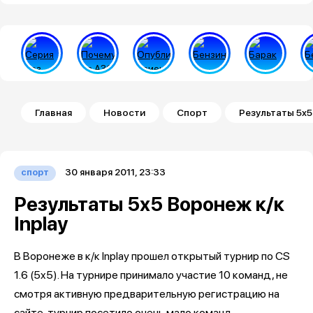
Строка навигации
Главная
Новости
Спорт
Результаты 5х5
30 января 2011, 23:33
спорт
Результаты 5х5 Воронеж к/к
Inplay
В Воронеже в к/к Inplay прошел открытый турнир по CS
1.6 (5x5). На турнире принимало участие 10 команд, не
смотря активную предварительную регистрацию на
сайте, турнир посетило очень мало команд.