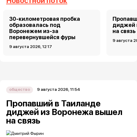
Новостной поток
30-километровая пробка
Пропавш
образовалась под
диджей 
Воронежем из-за
на связь
перевернувшейся фуры
9 августа 2
9 августа 2026, 12:17
9 августа 2026, 11:54
общество
Пропавший в Таиланде
диджей из Воронежа вышел
на связь