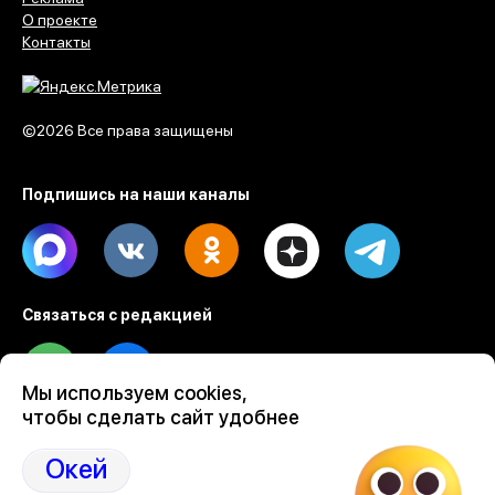
О проекте
Контакты
©2026 Все права защищены
Подпишись на наши каналы
Max
Vk
Ok
Dzen
Telegram
Связаться с редакцией
Tel
Email
Мы используем cookies,
чтобы сделать сайт удобнее
Разработка веб проектов Evrone
Custom software & mobile development
Окей
Ruby on Rails development by Evrone