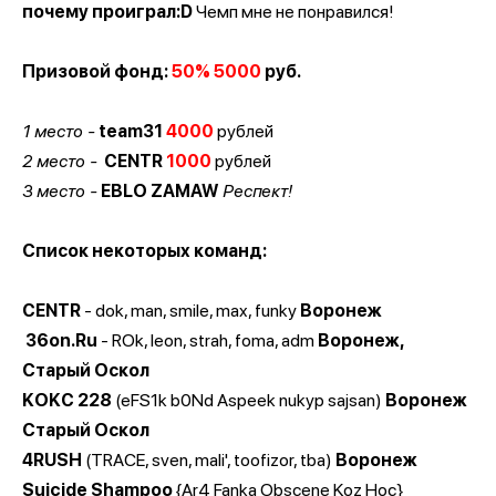
почему проиграл:D
Чемп мне не понравился!
Призовой фонд:
50% 5000
руб.
1 место -
team31
4000
рублей
2 место -
CENTR
1000
рублей
3 место -
EBLO ZAMAW
Респект!
Список некоторых команд:
CENTR
- dok, man, smile, max, funky
Воронеж
36on.Ru
- ROk, leon, strah, foma, adm
Воронеж,
Старый Оскол
KOKC 228
(eFS1k b0Nd Aspeek nukyp sajsan)
Воронеж
Старый Оскол
4RUSH
(TRACE, sven, mali', toofizor, tba)
Воронеж
Suicide Shampoo
{Ar4 Fanka Obscene Koz Hoc}