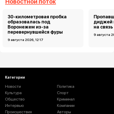
Новостной поток
30-километровая пробка
Пропавш
образовалась под
диджей 
Воронежем из-за
на связь
перевернувшейся фуры
9 августа 2
9 августа 2026, 12:17
Загрузить ещё
Категории
Новости
Политика
Культура
Спорт
Общество
Криминал
Интервью
Компании
Происшествия
Авторы