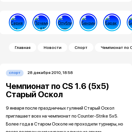
Строка навигации
Главная
Новости
Спорт
Чемпионат по C
28 декабря 2010, 18:58
спорт
Чемпионат по CS 1.6 (5x5)
Старый Оскол
9 января после праздничных гуляний Старый Оскол
приглашает всех на чемпионат по Counter-Strike 5x5.
Более года в Старом Осколе не проходили турниры, но
после возвращения мурзика и винса из армии