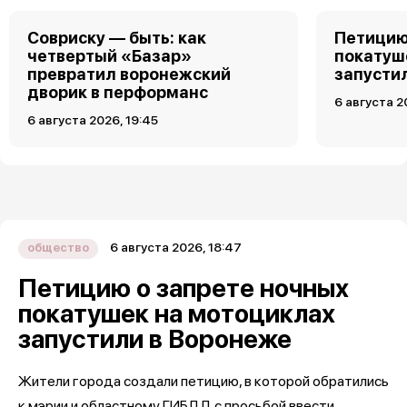
Совриску — быть: как
Петицию
четвертый «Базар»
покатуш
превратил воронежский
запусти
дворик в перформанс
6 августа 2
6 августа 2026, 19:45
6 августа 2026, 18:47
общество
Петицию о запрете ночных
покатушек на мотоциклах
запустили в Воронеже
Жители города создали петицию, в которой обратились
к мэрии и областному ГИБДД с просьбой ввести