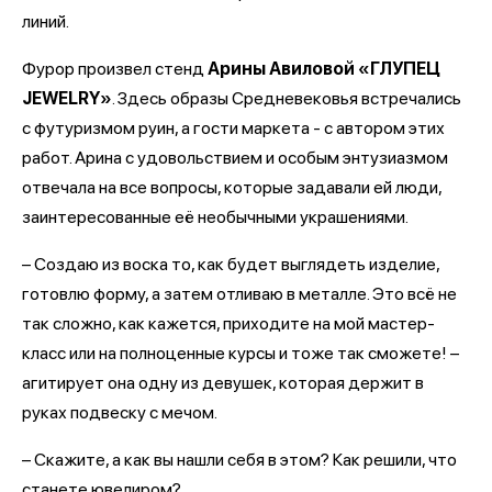
линий.
Фурор произвел стенд
Арины Авиловой «ГЛУПЕЦ
JEWELRY»
. Здесь образы Средневековья встречались
с футуризмом руин, а гости маркета - с автором этих
работ. Арина с удовольствием и особым энтузиазмом
отвечала на все вопросы, которые задавали ей люди,
заинтересованные её необычными украшениями.
– Создаю из воска то, как будет выглядеть изделие,
готовлю форму, а затем отливаю в металле. Это всё не
так сложно, как кажется, приходите на мой мастер-
класс или на полноценные курсы и тоже так сможете! –
агитирует она одну из девушек, которая держит в
руках подвеску с мечом.
– Скажите, а как вы нашли себя в этом? Как решили, что
станете ювелиром?