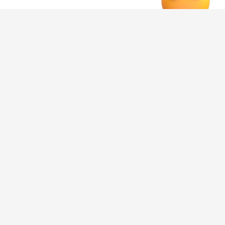
# Воронеж происшествия сегодня
# Происшествия Воронеж сегодня
# Воронеж происшествия
Редакция
Категория
общество
Новостной поток