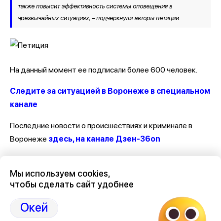
также повысит эффективность системы оповещения в
чрезвычайных ситуациях, – подчеркнули авторы петиции.
На данный момент ее подписали более 600 человек.
Следите за ситуацией в Воронеже в специальном
канале
Последние новости о происшествиях и криминале в
Воронеже
здесь, на канале Дзен-36on
Отзывы, эмоции, мнения, комментарии и обсуждения
Мы используем cookies,
происшествий в Воронеже и Воронежской области
на
чтобы сделать сайт удобнее
канале Дзен 36on
Окей
# Происшествия Воронеж