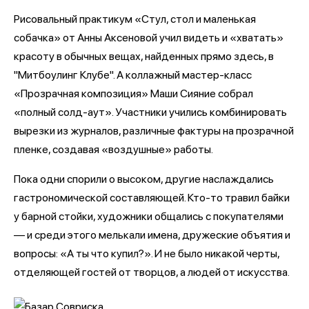
Рисовальный практикум «Стул, стол и маленькая
собачка» от Анны Аксеновой учил видеть и «хватать»
красоту в обычных вещах, найденных прямо здесь, в
"Митбоулинг Клубе". А коллажный мастер-класс
«Прозрачная композиция» Маши Сияние собрал
«полный солд-аут». Участники учились комбинировать
вырезки из журналов, различные фактуры на прозрачной
пленке, создавая «воздушные» работы.
Пока одни спорили о высоком, другие наслаждались
гастрономической составляющей. Кто-то травил байки
у барной стойки, художники общались с покупателями
— и среди этого мелькали имена, дружеские объятия и
вопросы: «А ты что купил?». И не было никакой черты,
отделяющей гостей от творцов, а людей от искусства.