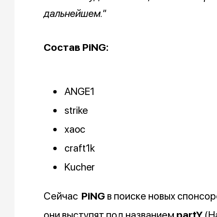
дальнейшем."
Состав PiNG:
ANGE1
strike
xaoc
craft1k
Kucher
Сейчас
PiNG
в поиске новых спонсо
они выступят под названием
partY
(Н