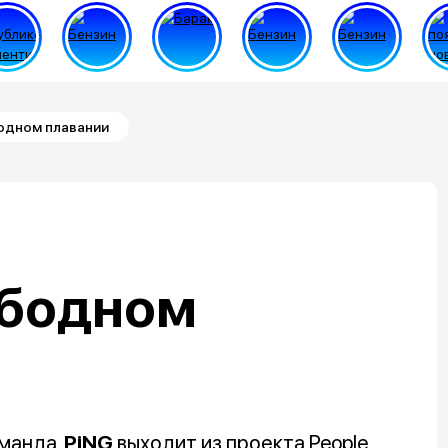
бодном плавании
ободном
оманда
PiNG
выходит из проекта People