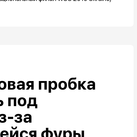
овая пробка
ь под
з-за
ейся фуры