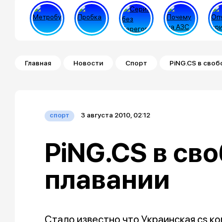
Строка навигации
Главная
Новости
Спорт
PiNG.CS в сво
3 августа 2010, 02:12
спорт
PiNG.CS в св
плавании
Стало известно что Украинская cs к