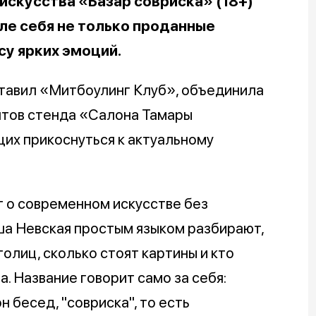
искусства «Базар совриска» (18+)
ле себя не только проданные
су ярких эмоций.
ставил «Митбоулинг Клуб», объединила
нтов стенда «Салона Тамары
их прикоснуться к актуальному
т о современном искусстве без
ша Невская простым языком разбирают,
олиц, сколько стоят картины и кто
а. Название говорит само за себя:
 бесед, "совриска", то есть