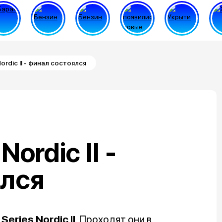
Nordic II - финал состоялся
Nordic II -
ялся
Series Nordic II
. Проходят они в