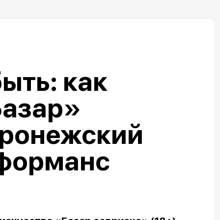
ыть: как
Базар»
оронежский
рформанс