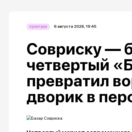
6 августа 2026, 19:45
культура
Совриску — б
четвертый «
превратил в
дворик в пе