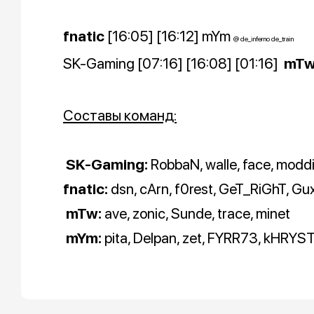
fnatic
[16:05] [16:12]
mYm
@ de_inferno de_train
SK-Gaming [07:16] [16:08] [01:16]
mT
Составы команд:
SK-Gaming:
RobbaN, walle, face, modd
fnatic:
dsn, cArn, f0rest, GeT_RiGhT, Gu
mTw:
ave, zonic, Sunde, trace, minet
mYm:
pita, Delpan, zet, FYRR73, kHRYS