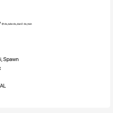
w
@ de_nuke de_dust2
de_train
ii, Spawn
x
TAL