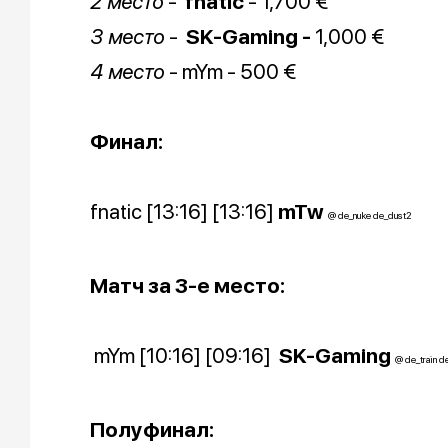
2 место
-
fnatic
- 1,700 €
3 место
-
SK-Gaming -
1,000 €
4 место
-
mYm - 500 €
Финал:
fnatic
[13:16] [13:16]
mTw
@ de_nuke de_dust2
Матч за 3-е место:
mYm
[10:16] [09:16]
SK-Gaming
@ de_train d
Полуфинал: