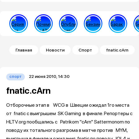
Строка навигации
Главная
Новости
Спорт
fnatic.cArn
22 июня 2010, 14:30
спорт
fnatic.cArn
Отборочные этап в
WCG в
Швеции ожидал 1го места
от fnatic с выигрышем
SK Gaming в финале. Репортеры с
HLTV.org пообщались с
Patrikom "cArn" Sattermonom по
поводу их тотального разгрома в матче против
MYM,
выигрыша в финале и ожидания
fnatic по поводу
IOL4 и