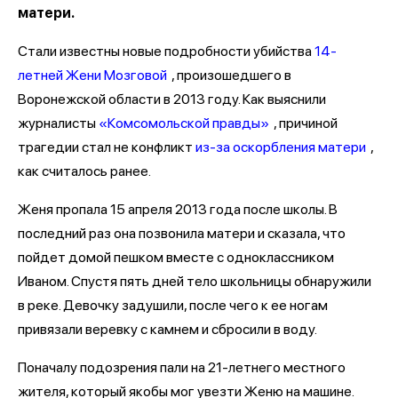
матери.
Стали известны новые подробности убийства
14-
летней Жени Мозговой
, произошедшего в
Воронежской области в 2013 году. Как выяснили
журналисты
«Комсомольской правды»
, причиной
трагедии стал не конфликт
из-за оскорбления матери
,
как считалось ранее.
Женя пропала 15 апреля 2013 года после школы. В
последний раз она позвонила матери и сказала, что
пойдет домой пешком вместе с одноклассником
Иваном. Спустя пять дней тело школьницы обнаружили
в реке. Девочку задушили, после чего к ее ногам
привязали веревку с камнем и сбросили в воду.
Поначалу подозрения пали на 21-летнего местного
жителя, который якобы мог увезти Женю на машине.