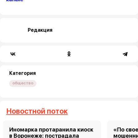
Редакция
Категория
общество
Новостной поток
Иномарка протаранила киоск
«По свое
в Воронеже: пострадала
мошенни