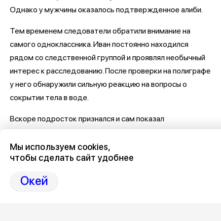
Однако у мужчины оказалось подтвержденное алиби.
Тем временем следователи обратили внимание на
самого одноклассника. Иван постоянно находился
рядом со следственной группой и проявлял необычный
интерес к расследованию. После проверки на полиграфе
у него обнаружили сильную реакцию на вопросы о
сокрытии тела в воде.
Вскоре подросток признался и сам показал
следователям место, где находилось тело Жени.
Мы используем cookies,
Как рассказал «КП» следователь, занимавшийся делом,
чтобы сделать сайт удобнее
Иван сообщил настоящий мотив убийства. По его
Окей
словам, после школы они с Женей отошли к реке.
Подросток хотел вступить с девочкой в интимные
отношения. Однако у него ничего не получилось. Женя
начала смеяться, а Иван, испугавшись, что она